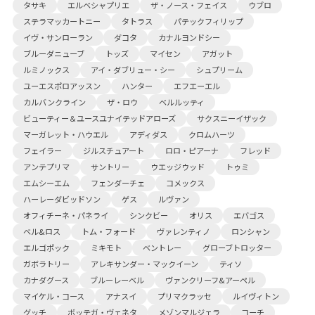
タサキ
エルベシャプリエ
ザ・ノース・フェイス
ウブロ
ステラマッカートニー
タトラス
パテックフィリップ
イヴ・サンローラン
ダコタ
カナルヨンドシー
ブルーダニューブ
トッズ
マイセン
アガット
ルミノックス
アイ・ダブリュー・シー
シュプリーム
ユーエスポロアッスン
ハンター
エフエーエル
カルバンクライン
ザ・ロウ
ベルルッティ
ビューティー＆ユースユナイテッドアローズ
サクスニーイザック
マーガレット・ハウエル
アディダス
クロムハーツ
フェイラー
ジルスチュアート
ロロ・ピアーナ
フレッド
アンテプリマ
サントリー
ウエッジウッド
トゥミ
エムシーエム
フェンダーチェ
コメックス
ハーレーダビッドソン
ゲス
ルヴァン
オフィチーネ・パネライ
シンクビー
オリス
エバゴス
ベル&ロス
トム・フォード
ヴァレンティノ
ロンシャン
エルゴポック
ミキモト
ベントレー
グローブトロッター
ガボラトリー
アレキサンダー・マックイーン
ティソ
カナダグース
ブルーレーベル
ヴァンクリーフ&アーペル
マイケル・コース
アナスイ
プリマクラッセ
ルイヴィトン
グッチ
ボッテガ・ヴェネタ
メゾンマルジェラ
コーチ