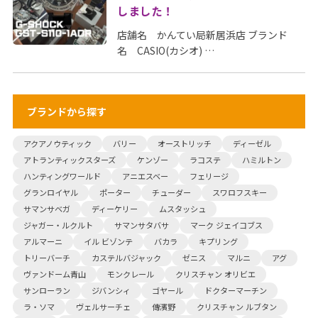
しました！
店舗名 かんてい局新居浜店 ブランド
名 CASIO(カシオ) …
ブランドから探す
アクアノウティック
バリー
オーストリッチ
ディーゼル
アトランティックスターズ
ケンゾー
ラコステ
ハミルトン
ハンティングワールド
アニエスベー
フェリージ
グランロイヤル
ポーター
チューダー
スワロフスキー
サマンサベガ
ディーケリー
ムスタッシュ
ジャガー・ルクルト
サマンサタバサ
マーク ジェイコブス
アルマーニ
イル ビゾンテ
バカラ
キプリング
トリーバーチ
カステルバジャック
ゼニス
マルニ
アグ
ヴァンドーム青山
モンクレール
クリスチャン オリビエ
サンローラン
ジバンシィ
ゴヤール
ドクターマーチン
ラ・ソマ
ヴェルサーチェ
傳濱野
クリスチャン ルブタン