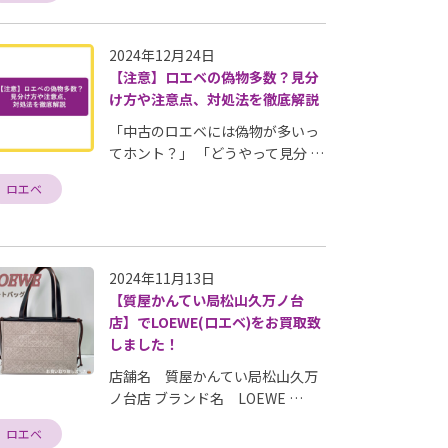
2024年12月24日
【注意】ロエベの偽物多数？見分
け方や注意点、対処法を徹底解説
「中古のロエベには偽物が多いっ
てホント？」 「どうやって見分 …
ロエベ
2024年11月13日
【質屋かんてい局松山久万ノ台
店】でLOEWE(ロエベ)をお買取致
しました！
店舗名 質屋かんてい局松山久万
ノ台店 ブランド名 LOEWE …
ロエベ