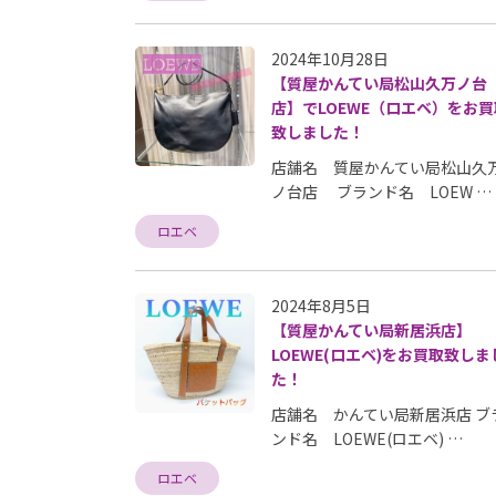
2024年10月28日
【質屋かんてい局松山久万ノ台
店】でLOEWE（ロエベ）をお買
致しました！
店舗名 質屋かんてい局松山久
ノ台店 ブランド名 LOEW …
ロエベ
2024年8月5日
【質屋かんてい局新居浜店】
LOEWE(ロエベ)をお買取致しま
た！
店舗名 かんてい局新居浜店 ブ
ンド名 LOEWE(ロエベ) …
ロエベ