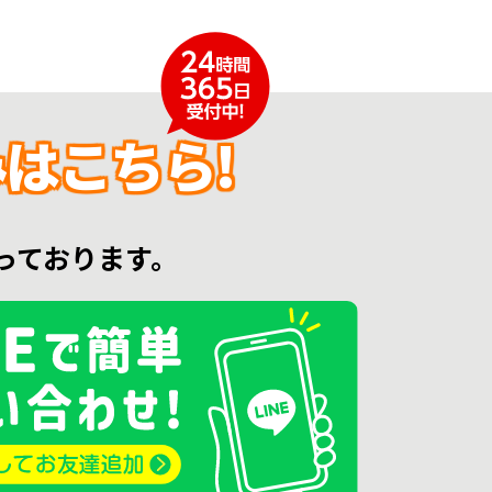
はこちら!
っております。