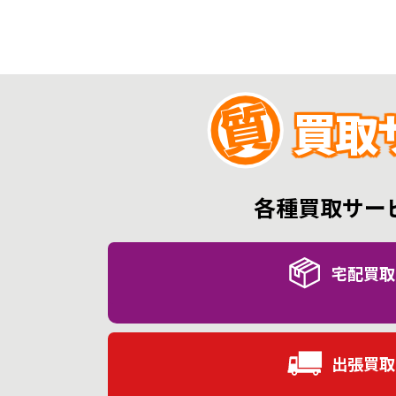
買取
各種買取サー
宅配買取
出張買取