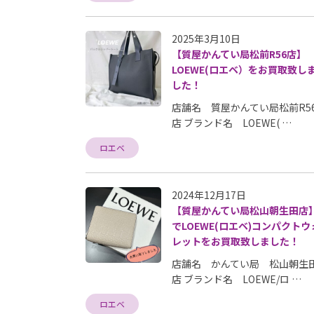
2025年3月10日
【質屋かんてい局松前R56店】
LOEWE(ロエベ）をお買取致し
した！
店舗名 質屋かんてい局松前R5
店 ブランド名 LOEWE( …
ロエベ
2024年12月17日
【質屋かんてい局松山朝生田店
でLOEWE(ロエベ)コンパクトウ
レットをお買取致しました！
店舗名 かんてい局 松山朝生
店 ブランド名 LOEWE/ロ …
ロエベ