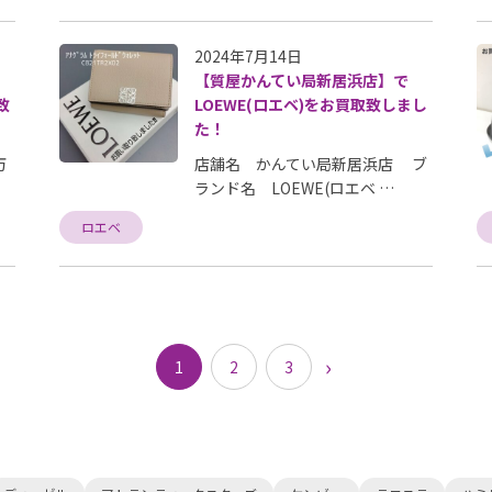
2024年7月14日
【質屋かんてい局新居浜店】で
致
LOEWE(ロエベ)をお買取致しまし
た！
万
店舗名 かんてい局新居浜店 ブ
ランド名 LOEWE(ロエベ …
ロエベ
›
1
2
3