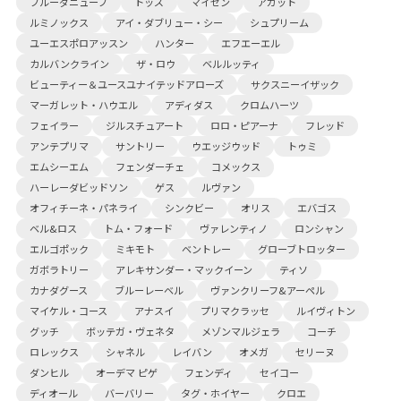
ブルーダニューブ
トッズ
マイセン
アガット
ルミノックス
アイ・ダブリュー・シー
シュプリーム
ユーエスポロアッスン
ハンター
エフエーエル
カルバンクライン
ザ・ロウ
ベルルッティ
ビューティー＆ユースユナイテッドアローズ
サクスニーイザック
マーガレット・ハウエル
アディダス
クロムハーツ
フェイラー
ジルスチュアート
ロロ・ピアーナ
フレッド
アンテプリマ
サントリー
ウエッジウッド
トゥミ
エムシーエム
フェンダーチェ
コメックス
ハーレーダビッドソン
ゲス
ルヴァン
オフィチーネ・パネライ
シンクビー
オリス
エバゴス
ベル&ロス
トム・フォード
ヴァレンティノ
ロンシャン
エルゴポック
ミキモト
ベントレー
グローブトロッター
ガボラトリー
アレキサンダー・マックイーン
ティソ
カナダグース
ブルーレーベル
ヴァンクリーフ&アーペル
マイケル・コース
アナスイ
プリマクラッセ
ルイヴィトン
グッチ
ボッテガ・ヴェネタ
メゾンマルジェラ
コーチ
ロレックス
シャネル
レイバン
オメガ
セリーヌ
ダンヒル
オーデマ ピゲ
フェンディ
セイコー
ディオール
バーバリー
タグ・ホイヤー
クロエ