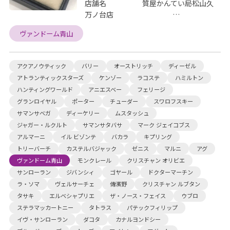
店舗名 質屋かんてい局松山久
万ノ台店 …
ヴァンドーム青山
アクアノウティック
バリー
オーストリッチ
ディーゼル
アトランティックスターズ
ケンゾー
ラコステ
ハミルトン
ハンティングワールド
アニエスベー
フェリージ
グランロイヤル
ポーター
チューダー
スワロフスキー
サマンサベガ
ディーケリー
ムスタッシュ
ジャガー・ルクルト
サマンサタバサ
マーク ジェイコブス
アルマーニ
イル ビゾンテ
バカラ
キプリング
トリーバーチ
カステルバジャック
ゼニス
マルニ
アグ
ヴァンドーム青山
モンクレール
クリスチャン オリビエ
サンローラン
ジバンシィ
ゴヤール
ドクターマーチン
ラ・ソマ
ヴェルサーチェ
傳濱野
クリスチャン ルブタン
タサキ
エルベシャプリエ
ザ・ノース・フェイス
ウブロ
ステラマッカートニー
タトラス
パテックフィリップ
イヴ・サンローラン
ダコタ
カナルヨンドシー