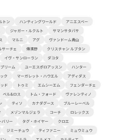
ルトン
ハンティングワールド
アニエスベー
ュ
ジャガー・ルクルト
サマンサタバサ
ス
マルニ
アグ
ヴァンドーム青山
ルサーチェ
傳濱野
クリスチャン ルブタン
イヴ・サンローラン
ダコタ
ュプリーム
ユーエスポロアッスン
ハンター
ック
マーガレット・ハウエル
アディダス
ウッド
トゥミ
エムシーエム
フェンダーチェ
ベル&ロス
トム・フォード
ヴァレンティノ
ン
ティソ
カナダグース
ブルーレーベル
タ
メゾンマルジェラ
コーチ
ロレックス
ーバリー
タグ・ホイヤー
クロエ
ジミーチュウ
ティファニー
ミュウミュウ
ジン
フルラ
エルメス
カルティエ