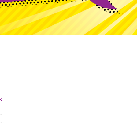
】
ス
に
…