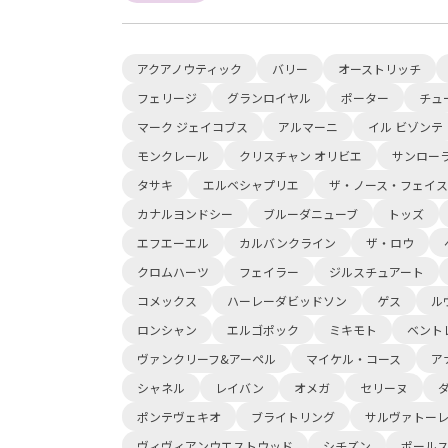
アクアノウティック
バリー
オーストリッチ
フェリージ
グランロイヤル
ポーター
チュ
マーク ジェイコブス
アルマーニ
イル ビゾンテ
モンクレール
クリスチャン オリビエ
サンロー
タサキ
エルベシャプリエ
ザ・ノース・フェイス
カナルヨンドシー
ブルーダニューブ
トッズ
エフエーエル
カルバンクライン
ザ・ロウ
クロムハーツ
フェイラー
ジルスチュアート
コメックス
ハーレーダビッドソン
ゲス
ル
ロンシャン
エルゴポック
ミキモト
ベント
ヴァンクリーフ&アーペル
マイケル・コース
ア
シャネル
レイバン
オメガ
セリーヌ
ポンテヴェキオ
ブライトリング
サルヴァトー
ヴィヴィアンウエストウッド
シチズン
ポール