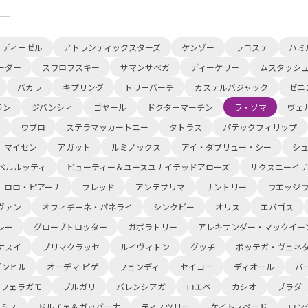
ディーゼル
アトランティックスターズ
ケンゾー
ラコステ
ハミ
ーダー
スワロフスキー
サマンサベガ
ディーケリー
ムスタッシ
バカラ
キプリング
トリーバーチ
カステルバジャック
ゼニ
ラン
ジバンシィ
ゴヤール
ドクターマーチン
ラ・ソマ
ヴェ
ウブロ
ステラマッカートニー
タトラス
パテックフィリップ
マイセン
アガット
ルミノックス
アイ・ダブリュー・シー
シ
ベルルッティ
ビューティー＆ユースユナイテッドアローズ
サクスニーイザ
ロロ・ピアーナ
フレッド
アンテプリマ
サントリー
ウエッジ
ヴァン
オフィチーネ・パネライ
シンクビー
オリス
エバゴス
レー
グローブトロッター
ガボラトリー
アレキサンダー・マックイー
ナスイ
プリマクラッセ
ルイヴィトン
グッチ
ボッテガ・ヴェネ
ダンヒル
オーデマ ピゲ
フェンディ
セイコー
ディオール
バ
レフェラガモ
ブルガリ
バレンシアガ
ロエベ
カシオ
プラダ
スミス
ドルチェ＆ガッバーナ
ティスツリー
ケイトスペード
ロン