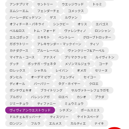
アンテプリマ
サントリー
ウエッジウッド
トゥミ
エムシーエム
フェンダーチェ
コメックス
ハーレーダビッドソン
ゲス
ルヴァン
オフィチーネ・パネライ
シンクビー
オリス
エバゴス
ベル&ロス
トム・フォード
ヴァレンティノ
ロンシャン
エルゴポック
ミキモト
ベントレー
グローブトロッター
ガボラトリー
アレキサンダー・マックイーン
ティソ
カナダグース
ブルーレーベル
ヴァンクリーフ&アーペル
マイケル・コース
アナスイ
プリマクラッセ
ルイヴィトン
グッチ
ボッテガ・ヴェネタ
メゾンマルジェラ
コーチ
ロレックス
シャネル
レイバン
オメガ
セリーヌ
ダンヒル
オーデマ ピゲ
フェンディ
セイコー
ディオール
バーバリー
タグ・ホイヤー
クロエ
ポンテヴェキオ
ブライトリング
サルヴァトーレフェラガモ
ブルガリ
バレンシアガ
ロエベ
カシオ
プラダ
ジミーチュウ
ティファニー
ミュウミュウ
ヴィヴィアンウエストウッド
シチズン
ポールスミス
ドルチェ＆ガッバーナ
ティスツリー
ケイトスペード
ロンジン
フルラ
エルメス
カルティエ
ナイキ