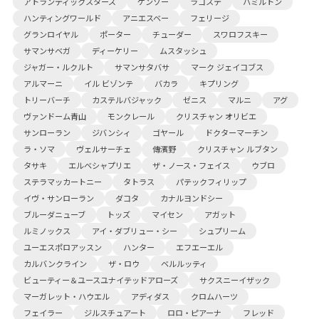
アトランティックスターズ
ケンゾー
ラコステ
ハミルトン
ハンティングワールド
アニエスベー
フェリージ
グランロイヤル
ポーター
チューダー
スワロフスキー
サマンサベガ
ディーケリー
ムスタッシュ
ジャガー・ルクルト
サマンサタバサ
マーク ジェイコブス
アルマーニ
イル ビゾンテ
バカラ
キプリング
トリーバーチ
カステルバジャック
ゼニス
マルニ
アグ
ヴァンドーム青山
モンクレール
クリスチャン オリビエ
サンローラン
ジバンシィ
ゴヤール
ドクターマーチン
ラ・ソマ
ヴェルサーチェ
傳濱野
クリスチャン ルブタン
タサキ
エルベシャプリエ
ザ・ノース・フェイス
ウブロ
ステラマッカートニー
タトラス
パテックフィリップ
イヴ・サンローラン
ダコタ
カナルヨンドシー
ブルーダニューブ
トッズ
マイセン
アガット
ルミノックス
アイ・ダブリュー・シー
シュプリーム
ユーエスポロアッスン
ハンター
エフエーエル
カルバンクライン
ザ・ロウ
ベルルッティ
ビューティー＆ユースユナイテッドアローズ
サクスニーイザック
マーガレット・ハウエル
アディダス
クロムハーツ
フェイラー
ジルスチュアート
ロロ・ピアーナ
フレッド