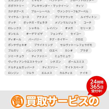
ガボラトリー
アレキサンダー・マックイーン
ティソ
カナダグース
ブルーレーベル
ヴァンクリーフ&アーペル
マイケル・コース
アナスイ
プリマクラッセ
ルイヴィトン
グッチ
ボッテガ・ヴェネタ
メゾンマルジェラ
コーチ
ロレックス
シャネル
レイバン
オメガ
セリーヌ
ダンヒル
オーデマ ピゲ
フェンディ
セイコー
ディオール
バーバリー
タグ・ホイヤー
クロエ
ポンテヴェキオ
ブライトリング
サルヴァトーレフェラガモ
ブルガリ
バレンシアガ
ロエベ
カシオ
プラダ
ジミーチュウ
ティファニー
ミュウミュウ
ヴィヴィアンウエストウッド
シチズン
ポールスミス
ドルチェ＆ガッバーナ
ティスツリー
ケイトスペード
ロンジン
フルラ
エルメス
カルティエ
ナイキ
買取サービスの