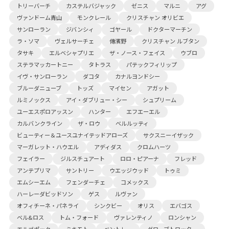
トリーバーチ
カステルバジャック
ゼニス
マルニ
アグ
ヴァンドーム青山
モンクレール
クリスチャン オリビエ
サンローラン
ジバンシィ
ゴヤール
ドクターマーチン
ラ・ソマ
ヴェルサーチェ
傳濱野
クリスチャン ルブタン
タサキ
エルベシャプリエ
ザ・ノース・フェイス
ウブロ
ステラマッカートニー
タトラス
パテックフィリップ
イヴ・サンローラン
ダコタ
カナルヨンドシー
ブルーダニューブ
トッズ
マイセン
アガット
ルミノックス
アイ・ダブリュー・シー
シュプリーム
ユーエスポロアッスン
ハンター
エフエーエル
カルバンクライン
ザ・ロウ
ベルルッティ
ビューティー＆ユースユナイテッドアローズ
サクスニーイザック
マーガレット・ハウエル
アディダス
クロムハーツ
フェイラー
ジルスチュアート
ロロ・ピアーナ
フレッド
アンテプリマ
サントリー
ウエッジウッド
トゥミ
エムシーエム
フェンダーチェ
コメックス
ハーレーダビッドソン
ゲス
ルヴァン
オフィチーネ・パネライ
シンクビー
オリス
エバゴス
ベル&ロス
トム・フォード
ヴァレンティノ
ロンシャン
エルゴポック
ミキモト
ベントレー
グローブトロッター