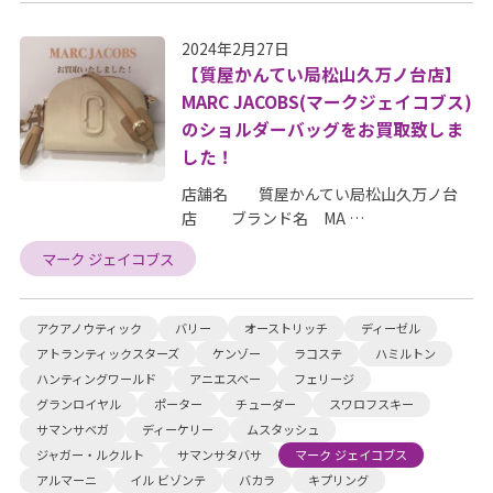
2024年2月27日
【質屋かんてい局松山久万ノ台店】
MARC JACOBS(マークジェイコブス)
のショルダーバッグをお買取致しま
した！
店舗名 質屋かんてい局松山久万ノ台
店 ブランド名 MA …
マーク ジェイコブス
アクアノウティック
バリー
オーストリッチ
ディーゼル
アトランティックスターズ
ケンゾー
ラコステ
ハミルトン
ハンティングワールド
アニエスベー
フェリージ
グランロイヤル
ポーター
チューダー
スワロフスキー
サマンサベガ
ディーケリー
ムスタッシュ
ジャガー・ルクルト
サマンサタバサ
マーク ジェイコブス
アルマーニ
イル ビゾンテ
バカラ
キプリング