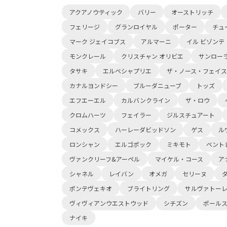
アクアノウティック
バリー
オーストリッチ
フェリージ
グランロイヤル
ポーター
チュ
マーク ジェイコブス
アルマーニ
イル ビゾンテ
モンクレール
クリスチャン オリビエ
サンロー
タサキ
エルベシャプリエ
ザ・ノース・フェイス
カナルヨンドシー
ブルーダニューブ
トッズ
エフエーエル
カルバンクライン
ザ・ロウ
クロムハーツ
フェイラー
ジルスチュアート
コメックス
ハーレーダビッドソン
ゲス
ル
ロンシャン
エルゴポック
ミキモト
ベント
ヴァンクリーフ&アーペル
マイケル・コース
ア
シャネル
レイバン
オメガ
セリーヌ
ポンテヴェキオ
ブライトリング
サルヴァトー
ヴィヴィアンウエストウッド
シチズン
ポール
ナイキ