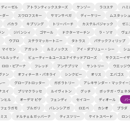
ディーゼル
アトランティックスターズ
ケンゾー
ラコステ
ハミ
ーダー
スワロフスキー
サマンサベガ
ディーケリー
ムスタッシ
バカラ
キプリング
トリーバーチ
カステルバジャック
ゼニ
ラン
ジバンシィ
ゴヤール
ドクターマーチン
ラ・ソマ
ヴェ
ウブロ
ステラマッカートニー
タトラス
パテックフィリップ
マイセン
アガット
ルミノックス
アイ・ダブリュー・シー
シ
ベルルッティ
ビューティー＆ユースユナイテッドアローズ
サクスニーイザ
ロロ・ピアーナ
フレッド
アンテプリマ
サントリー
ウエッジ
ヴァン
オフィチーネ・パネライ
シンクビー
オリス
エバゴス
レー
グローブトロッター
ガボラトリー
アレキサンダー・マックイー
ナスイ
プリマクラッセ
ルイヴィトン
グッチ
ボッテガ・ヴェネ
ダンヒル
オーデマ ピゲ
フェンディ
セイコー
ディオール
バ
レフェラガモ
ブルガリ
バレンシアガ
ロエベ
カシオ
プラダ
スミス
ドルチェ＆ガッバーナ
ティスツリー
ケイトスペード
ロン