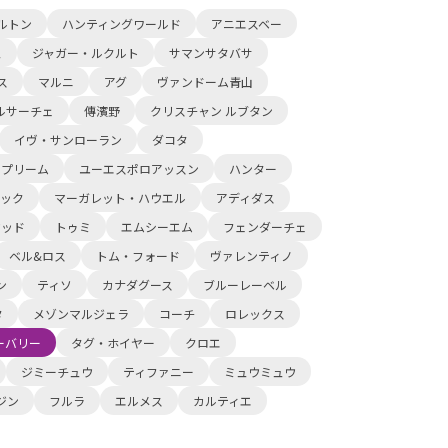
ルトン
ハンティングワールド
アニエスベー
ュ
ジャガー・ルクルト
サマンサタバサ
ス
マルニ
アグ
ヴァンドーム青山
ルサーチェ
傳濱野
クリスチャン ルブタン
イヴ・サンローラン
ダコタ
ュプリーム
ユーエスポロアッスン
ハンター
ック
マーガレット・ハウエル
アディダス
ウッド
トゥミ
エムシーエム
フェンダーチェ
ベル&ロス
トム・フォード
ヴァレンティノ
ン
ティソ
カナダグース
ブルーレーベル
タ
メゾンマルジェラ
コーチ
ロレックス
ーバリー
タグ・ホイヤー
クロエ
ジミーチュウ
ティファニー
ミュウミュウ
ジン
フルラ
エルメス
カルティエ