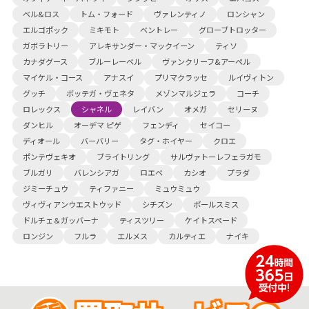
ベル&ロス
トム・フォード
ヴァレンティノ
ロンシャン
エルゴポック
ミキモト
ベントレー
グローブトロッター
ガボラトリー
アレキサンダー・マックイーン
ティソ
カナダグース
ブルーレーベル
ヴァンクリーフ&アーペル
マイケル・コース
アナスイ
プリマクラッセ
ルイヴィトン
グッチ
ボッテガ・ヴェネタ
メゾンマルジェラ
コーチ
ロレックス
シャネル
レイバン
オメガ
セリーヌ
ダンヒル
オーデマ ピゲ
フェンディ
セイコー
ディオール
バーバリー
タグ・ホイヤー
クロエ
ポンテヴェキオ
ブライトリング
サルヴァトーレフェラガモ
ブルガリ
バレンシアガ
ロエベ
カシオ
プラダ
ジミーチュウ
ティファニー
ミュウミュウ
ヴィヴィアンウエストウッド
シチズン
ポールスミス
ドルチェ＆ガッバーナ
ティスツリー
ケイトスペード
ロンジン
フルラ
エルメス
カルティエ
ナイキ