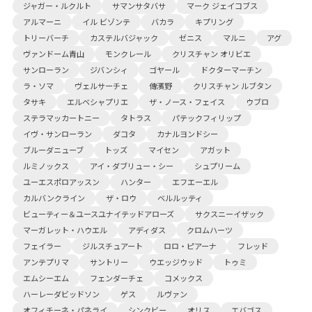
ジャガー・ルクルト
サマンサタバサ
マーク ジェイコブス
アルマーニ
イル ビゾンテ
バカラ
キプリング
トリーバーチ
カステルバジャック
ゼニス
マルニ
アグ
ヴァンドーム青山
モンクレール
クリスチャン オリビエ
サンローラン
ジバンシィ
ゴヤール
ドクターマーチン
ラ・ソマ
ヴェルサーチェ
傳濱野
クリスチャン ルブタン
タサキ
エルベシャプリエ
ザ・ノース・フェイス
ウブロ
ステラマッカートニー
タトラス
パテックフィリップ
イヴ・サンローラン
ダコタ
カナルヨンドシー
ブルーダニューブ
トッズ
マイセン
アガット
ルミノックス
アイ・ダブリュー・シー
シュプリーム
ユーエスポロアッスン
ハンター
エフエーエル
カルバンクライン
ザ・ロウ
ベルルッティ
ビューティー＆ユースユナイテッドアローズ
サクスニーイザック
マーガレット・ハウエル
アディダス
クロムハーツ
フェイラー
ジルスチュアート
ロロ・ピアーナ
フレッド
アンテプリマ
サントリー
ウエッジウッド
トゥミ
エムシーエム
フェンダーチェ
コメックス
ハーレーダビッドソン
ゲス
ルヴァン
オフィチーネ・パネライ
シンクビー
オリス
エバゴス