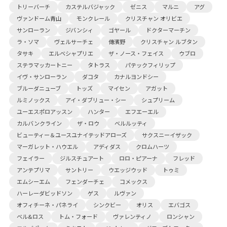
トリーバーチ
カステルバジャック
ゼニス
マルニ
アグ
ヴァンドーム青山
モンクレール
クリスチャン オリビエ
サンローラン
ジバンシィ
ゴヤール
ドクターマーチン
ラ・ソマ
ヴェルサーチェ
傳濱野
クリスチャン ルブタン
タサキ
エルベシャプリエ
ザ・ノース・フェイス
ウブロ
ステラマッカートニー
タトラス
パテックフィリップ
イヴ・サンローラン
ダコタ
カナルヨンドシー
ブルーダニューブ
トッズ
マイセン
アガット
ルミノックス
アイ・ダブリュー・シー
シュプリーム
ユーエスポロアッスン
ハンター
エフエーエル
カルバンクライン
ザ・ロウ
ベルルッティ
ビューティー＆ユースユナイテッドアローズ
サクスニーイザック
マーガレット・ハウエル
アディダス
クロムハーツ
フェイラー
ジルスチュアート
ロロ・ピアーナ
フレッド
アンテプリマ
サントリー
ウエッジウッド
トゥミ
エムシーエム
フェンダーチェ
コメックス
ハーレーダビッドソン
ゲス
ルヴァン
オフィチーネ・パネライ
シンクビー
オリス
エバゴス
ベル&ロス
トム・フォード
ヴァレンティノ
ロンシャン