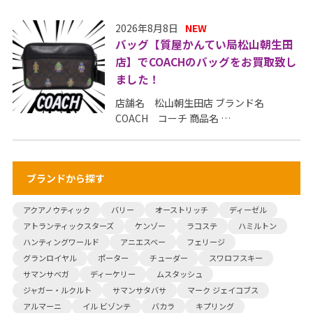
2026年8月8日
NEW
バッグ【質屋かんてい局松山朝生田
店】でCOACHのバッグをお買取致し
ました！
店舗名 松山朝生田店 ブランド名
COACH コーチ 商品名 …
ブランドから探す
アクアノウティック
バリー
オーストリッチ
ディーゼル
アトランティックスターズ
ケンゾー
ラコステ
ハミルトン
ハンティングワールド
アニエスベー
フェリージ
グランロイヤル
ポーター
チューダー
スワロフスキー
サマンサベガ
ディーケリー
ムスタッシュ
ジャガー・ルクルト
サマンサタバサ
マーク ジェイコブス
アルマーニ
イル ビゾンテ
バカラ
キプリング