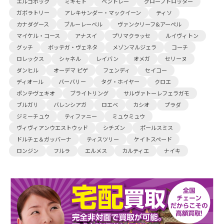
エルゴポック
ミキモト
ベントレー
グローブトロッター
ガボラトリー
アレキサンダー・マックイーン
ティソ
カナダグース
ブルーレーベル
ヴァンクリーフ&アーペル
マイケル・コース
アナスイ
プリマクラッセ
ルイヴィトン
グッチ
ボッテガ・ヴェネタ
メゾンマルジェラ
コーチ
ロレックス
シャネル
レイバン
オメガ
セリーヌ
ダンヒル
オーデマ ピゲ
フェンディ
セイコー
ディオール
バーバリー
タグ・ホイヤー
クロエ
ポンテヴェキオ
ブライトリング
サルヴァトーレフェラガモ
ブルガリ
バレンシアガ
ロエベ
カシオ
プラダ
ジミーチュウ
ティファニー
ミュウミュウ
ヴィヴィアンウエストウッド
シチズン
ポールスミス
ドルチェ＆ガッバーナ
ティスツリー
ケイトスペード
ロンジン
フルラ
エルメス
カルティエ
ナイキ