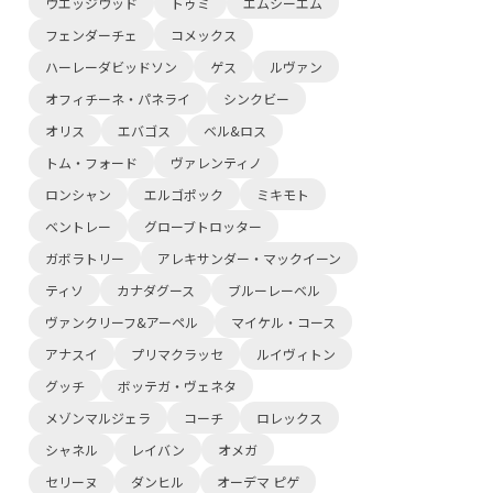
ウエッジウッド
トゥミ
エムシーエム
フェンダーチェ
コメックス
ハーレーダビッドソン
ゲス
ルヴァン
オフィチーネ・パネライ
シンクビー
オリス
エバゴス
ベル&ロス
トム・フォード
ヴァレンティノ
ロンシャン
エルゴポック
ミキモト
ベントレー
グローブトロッター
ガボラトリー
アレキサンダー・マックイーン
ティソ
カナダグース
ブルーレーベル
ヴァンクリーフ&アーペル
マイケル・コース
アナスイ
プリマクラッセ
ルイヴィトン
グッチ
ボッテガ・ヴェネタ
メゾンマルジェラ
コーチ
ロレックス
シャネル
レイバン
オメガ
セリーヌ
ダンヒル
オーデマ ピゲ