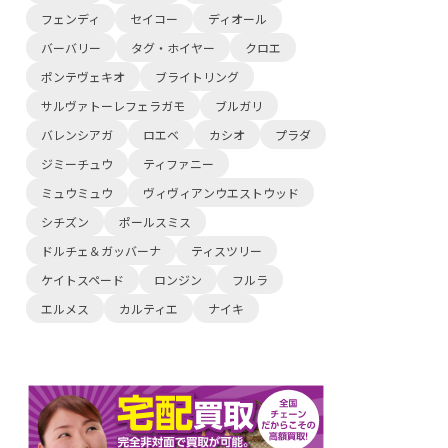
フェンディ
セイコー
ディオール
バーバリー
タグ・ホイヤー
クロエ
ポンテヴェキオ
ブライトリング
サルヴァトーレフェラガモ
ブルガリ
バレンシアガ
ロエベ
カシオ
プラダ
ジミーチュウ
ティファニー
ミュウミュウ
ヴィヴィアンウエストウッド
シチズン
ポールスミス
ドルチェ＆ガッバーナ
ティスツリー
ケイトスペード
ロンジン
フルラ
エルメス
カルティエ
ナイキ