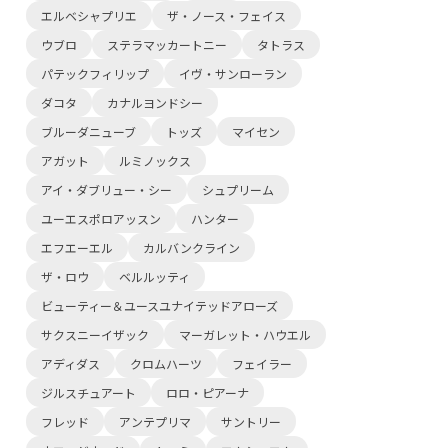
エルベシャプリエ
ザ・ノース・フェイス
ウブロ
ステラマッカートニー
タトラス
パテックフィリップ
イヴ・サンローラン
ダコタ
カナルヨンドシー
ブルーダニューブ
トッズ
マイセン
アガット
ルミノックス
アイ・ダブリュー・シー
シュプリーム
ユーエスポロアッスン
ハンター
エフエーエル
カルバンクライン
ザ・ロウ
ベルルッティ
ビューティー＆ユースユナイテッドアローズ
サクスニーイザック
マーガレット・ハウエル
アディダス
クロムハーツ
フェイラー
ジルスチュアート
ロロ・ピアーナ
フレッド
アンテプリマ
サントリー