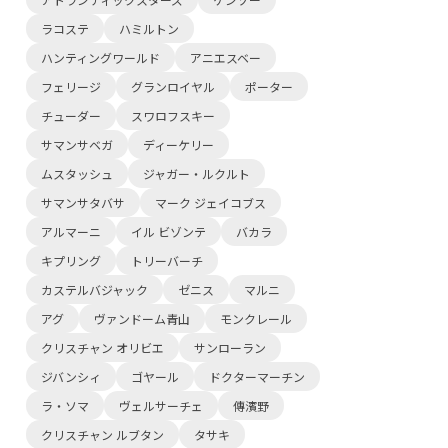
ラコステ
ハミルトン
ハンティングワールド
アニエスベー
フェリージ
グランロイヤル
ポーター
チューダー
スワロフスキー
サマンサベガ
ディーケリー
ムスタッシュ
ジャガー・ルクルト
サマンサタバサ
マーク ジェイコブス
アルマーニ
イル ビゾンテ
バカラ
キプリング
トリーバーチ
カステルバジャック
ゼニス
マルニ
アグ
ヴァンドーム青山
モンクレール
クリスチャン オリビエ
サンローラン
ジバンシィ
ゴヤール
ドクターマーチン
ラ・ソマ
ヴェルサーチェ
傳濱野
クリスチャン ルブタン
タサキ