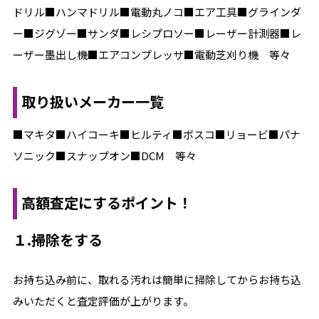
ドリル■ハンマドリル■電動丸ノコ■エア工具■グラインダ
ー■ジグゾー■サンダ■レシプロソー■レーザー計測器■レ
ーザー墨出し機■エアコンプレッサ■電動芝刈り機 等々
取り扱いメーカー一覧
■マキタ■ハイコーキ■ヒルティ■ボスコ■リョービ■パナ
ソニック■スナップオン■DCM 等々
高額査定にするポイント！
１.掃除をする
お持ち込み前に、取れる汚れは簡単に掃除してからお持ち込
みいただくと査定評価が上がります。