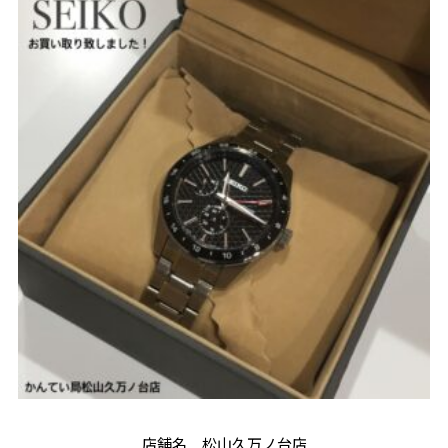
店舗名 松山久万ノ台店