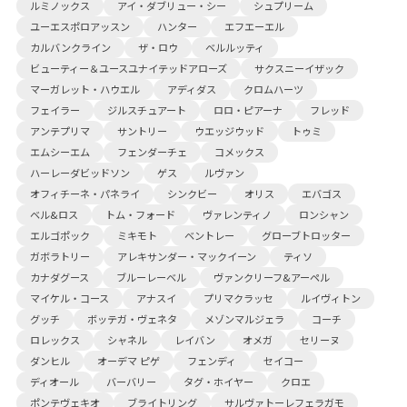
ルミノックス
アイ・ダブリュー・シー
シュプリーム
ユーエスポロアッスン
ハンター
エフエーエル
カルバンクライン
ザ・ロウ
ベルルッティ
ビューティー＆ユースユナイテッドアローズ
サクスニーイザック
マーガレット・ハウエル
アディダス
クロムハーツ
フェイラー
ジルスチュアート
ロロ・ピアーナ
フレッド
アンテプリマ
サントリー
ウエッジウッド
トゥミ
エムシーエム
フェンダーチェ
コメックス
ハーレーダビッドソン
ゲス
ルヴァン
オフィチーネ・パネライ
シンクビー
オリス
エバゴス
ベル&ロス
トム・フォード
ヴァレンティノ
ロンシャン
エルゴポック
ミキモト
ベントレー
グローブトロッター
ガボラトリー
アレキサンダー・マックイーン
ティソ
カナダグース
ブルーレーベル
ヴァンクリーフ&アーペル
マイケル・コース
アナスイ
プリマクラッセ
ルイヴィトン
グッチ
ボッテガ・ヴェネタ
メゾンマルジェラ
コーチ
ロレックス
シャネル
レイバン
オメガ
セリーヌ
ダンヒル
オーデマ ピゲ
フェンディ
セイコー
ディオール
バーバリー
タグ・ホイヤー
クロエ
ポンテヴェキオ
ブライトリング
サルヴァトーレフェラガモ