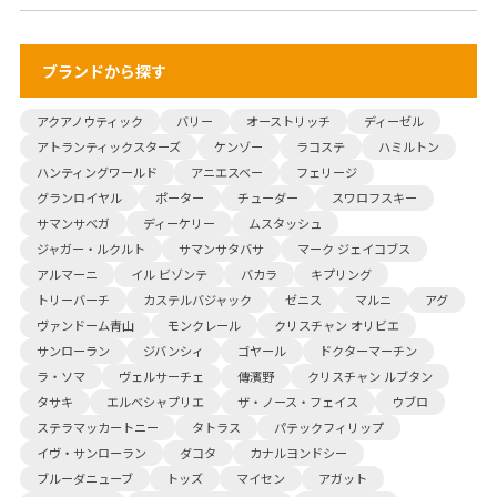
ブランドから探す
アクアノウティック
バリー
オーストリッチ
ディーゼル
アトランティックスターズ
ケンゾー
ラコステ
ハミルトン
ハンティングワールド
アニエスベー
フェリージ
グランロイヤル
ポーター
チューダー
スワロフスキー
サマンサベガ
ディーケリー
ムスタッシュ
ジャガー・ルクルト
サマンサタバサ
マーク ジェイコブス
アルマーニ
イル ビゾンテ
バカラ
キプリング
トリーバーチ
カステルバジャック
ゼニス
マルニ
アグ
ヴァンドーム青山
モンクレール
クリスチャン オリビエ
サンローラン
ジバンシィ
ゴヤール
ドクターマーチン
ラ・ソマ
ヴェルサーチェ
傳濱野
クリスチャン ルブタン
タサキ
エルベシャプリエ
ザ・ノース・フェイス
ウブロ
ステラマッカートニー
タトラス
パテックフィリップ
イヴ・サンローラン
ダコタ
カナルヨンドシー
ブルーダニューブ
トッズ
マイセン
アガット