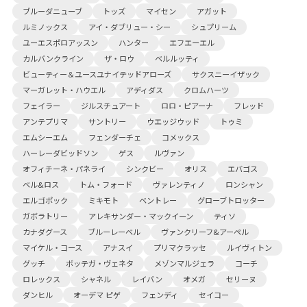
ブルーダニューブ
トッズ
マイセン
アガット
ルミノックス
アイ・ダブリュー・シー
シュプリーム
ユーエスポロアッスン
ハンター
エフエーエル
カルバンクライン
ザ・ロウ
ベルルッティ
ビューティー＆ユースユナイテッドアローズ
サクスニーイザック
マーガレット・ハウエル
アディダス
クロムハーツ
フェイラー
ジルスチュアート
ロロ・ピアーナ
フレッド
アンテプリマ
サントリー
ウエッジウッド
トゥミ
エムシーエム
フェンダーチェ
コメックス
ハーレーダビッドソン
ゲス
ルヴァン
オフィチーネ・パネライ
シンクビー
オリス
エバゴス
ベル&ロス
トム・フォード
ヴァレンティノ
ロンシャン
エルゴポック
ミキモト
ベントレー
グローブトロッター
ガボラトリー
アレキサンダー・マックイーン
ティソ
カナダグース
ブルーレーベル
ヴァンクリーフ&アーペル
マイケル・コース
アナスイ
プリマクラッセ
ルイヴィトン
グッチ
ボッテガ・ヴェネタ
メゾンマルジェラ
コーチ
ロレックス
シャネル
レイバン
オメガ
セリーヌ
ダンヒル
オーデマ ピゲ
フェンディ
セイコー