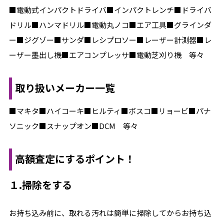
■電動式インパクトドライバ■インパクトレンチ■ドライバ
ドリル■ハンマドリル■電動丸ノコ■エア工具■グラインダ
ー■ジグゾー■サンダ■レシプロソー■レーザー計測器■レ
ーザー墨出し機■エアコンプレッサ■電動芝刈り機 等々
取り扱いメーカー一覧
■マキタ■ハイコーキ■ヒルティ■ボスコ■リョービ■パナ
ソニック■スナップオン■DCM 等々
高額査定にするポイント！
１.掃除をする
お持ち込み前に、取れる汚れは簡単に掃除してからお持ち込