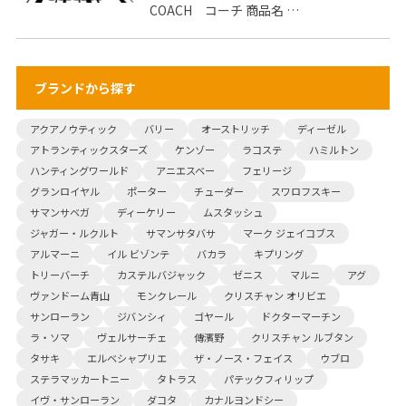
COACH コーチ 商品名 …
ブランドから探す
アクアノウティック
バリー
オーストリッチ
ディーゼル
アトランティックスターズ
ケンゾー
ラコステ
ハミルトン
ハンティングワールド
アニエスベー
フェリージ
グランロイヤル
ポーター
チューダー
スワロフスキー
サマンサベガ
ディーケリー
ムスタッシュ
ジャガー・ルクルト
サマンサタバサ
マーク ジェイコブス
アルマーニ
イル ビゾンテ
バカラ
キプリング
トリーバーチ
カステルバジャック
ゼニス
マルニ
アグ
ヴァンドーム青山
モンクレール
クリスチャン オリビエ
サンローラン
ジバンシィ
ゴヤール
ドクターマーチン
ラ・ソマ
ヴェルサーチェ
傳濱野
クリスチャン ルブタン
タサキ
エルベシャプリエ
ザ・ノース・フェイス
ウブロ
ステラマッカートニー
タトラス
パテックフィリップ
イヴ・サンローラン
ダコタ
カナルヨンドシー