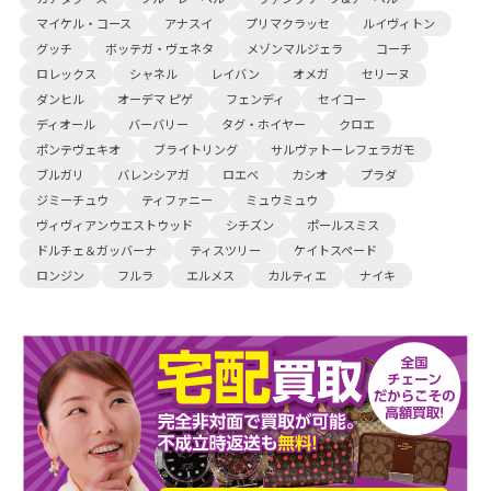
マイケル・コース
アナスイ
プリマクラッセ
ルイヴィトン
グッチ
ボッテガ・ヴェネタ
メゾンマルジェラ
コーチ
ロレックス
シャネル
レイバン
オメガ
セリーヌ
ダンヒル
オーデマ ピゲ
フェンディ
セイコー
ディオール
バーバリー
タグ・ホイヤー
クロエ
ポンテヴェキオ
ブライトリング
サルヴァトーレフェラガモ
ブルガリ
バレンシアガ
ロエベ
カシオ
プラダ
ジミーチュウ
ティファニー
ミュウミュウ
ヴィヴィアンウエストウッド
シチズン
ポールスミス
ドルチェ＆ガッバーナ
ティスツリー
ケイトスペード
ロンジン
フルラ
エルメス
カルティエ
ナイキ