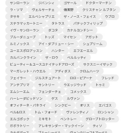
サンローラン
ジバンシィ
ゴヤール
ドクターマーチン
ラ・ソマ
ヴェルサーチェ
傳濱野
クリスチャン ルブタン
タサキ
エルベシャプリエ
ザ・ノース・フェイス
ウブロ
ステラマッカートニー
タトラス
パテックフィリップ
イヴ・サンローラン
ダコタ
カナルヨンドシー
ブルーダニューブ
トッズ
マイセン
アガット
ルミノックス
アイ・ダブリュー・シー
シュプリーム
ユーエスポロアッスン
ハンター
エフエーエル
カルバンクライン
ザ・ロウ
ベルルッティ
ビューティー＆ユースユナイテッドアローズ
サクスニーイザック
マーガレット・ハウエル
アディダス
クロムハーツ
フェイラー
ジルスチュアート
ロロ・ピアーナ
フレッド
アンテプリマ
サントリー
ウエッジウッド
トゥミ
エムシーエム
フェンダーチェ
コメックス
ハーレーダビッドソン
ゲス
ルヴァン
オフィチーネ・パネライ
シンクビー
オリス
エバゴス
ベル&ロス
トム・フォード
ヴァレンティノ
ロンシャン
エルゴポック
ミキモト
ベントレー
グローブトロッター
ガボラトリー
アレキサンダー・マックイーン
ティソ
カナダグース
ブルーレーベル
ヴァンクリーフ&アーペル