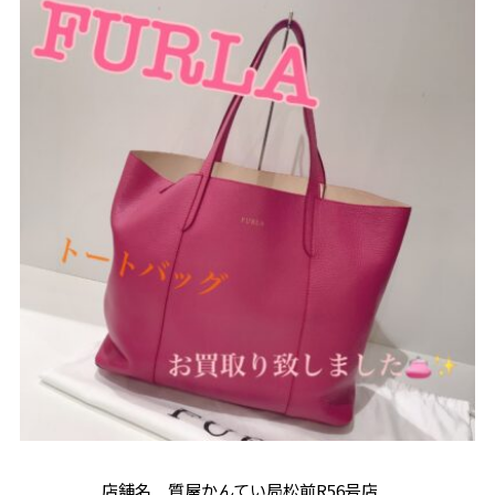
店舗名 質屋かんてい局松前R56号店