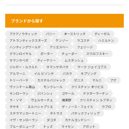
ブランドから探す
アクアノウティック
バリー
オーストリッチ
ディーゼル
アトランティックスターズ
ケンゾー
ラコステ
ハミルトン
ハンティングワールド
アニエスベー
フェリージ
グランロイヤル
ポーター
チューダー
スワロフスキー
サマンサベガ
ディーケリー
ムスタッシュ
ジャガー・ルクルト
サマンサタバサ
マーク ジェイコブス
アルマーニ
イル ビゾンテ
バカラ
キプリング
トリーバーチ
カステルバジャック
ゼニス
マルニ
アグ
ヴァンドーム青山
モンクレール
クリスチャン オリビエ
サンローラン
ジバンシィ
ゴヤール
ドクターマーチン
ラ・ソマ
ヴェルサーチェ
傳濱野
クリスチャン ルブタン
タサキ
エルベシャプリエ
ザ・ノース・フェイス
ウブロ
ステラマッカートニー
タトラス
パテックフィリップ
イヴ・サンローラン
ダコタ
カナルヨンドシー
ブルーダニューブ
トッズ
マイセン
アガット