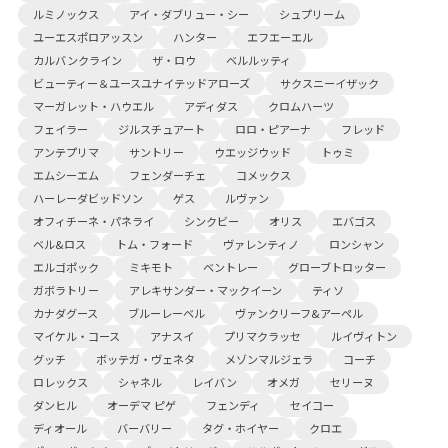
ルミノックス
アイ・ダブリュー・シー
シュプリーム
ユーエスポロアッスン
ハンター
エフエーエル
カルバンクライン
ザ・ロウ
ベルルッティ
ビューティー＆ユースユナイテッドアローズ
サクスニーイザック
マーガレット・ハウエル
アディダス
クロムハーツ
フェイラー
ジルスチュアート
ロロ・ピアーナ
フレッド
アンテプリマ
サントリー
ウエッジウッド
トゥミ
エムシーエム
フェンダーチェ
コメックス
ハーレーダビッドソン
ゲス
ルヴァン
オフィチーネ・パネライ
シンクビー
オリス
エバゴス
ベル&ロス
トム・フォード
ヴァレンティノ
ロンシャン
エルゴポック
ミキモト
ベントレー
グローブトロッター
ガボラトリー
アレキサンダー・マックイーン
ティソ
カナダグース
ブルーレーベル
ヴァンクリーフ&アーペル
マイケル・コース
アナスイ
プリマクラッセ
ルイヴィトン
グッチ
ボッテガ・ヴェネタ
メゾンマルジェラ
コーチ
ロレックス
シャネル
レイバン
オメガ
セリーヌ
ダンヒル
オーデマ ピゲ
フェンディ
セイコー
ディオール
バーバリー
タグ・ホイヤー
クロエ