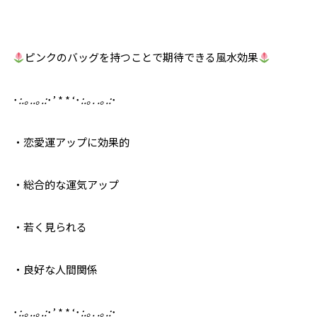
ピンクのバッグを持つことで期待できる風水効果
･
:.｡..｡.:
･’ * * ‘･
:.｡. .｡.:
･
・恋愛運アップに効果的
・総合的な運気アップ
・若く見られる
・良好な人間関係
･
:.｡..｡.:
･’ * * ‘･
:.｡. .｡.:
･