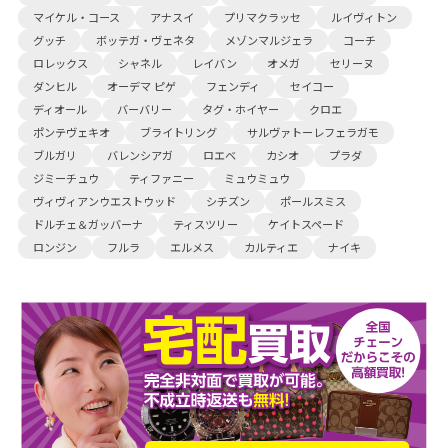
マイケル・コース
アナスイ
プリマクラッセ
ルイヴィトン
グッチ
ボッテガ・ヴェネタ
メゾンマルジェラ
コーチ
ロレックス
シャネル
レイバン
オメガ
セリーヌ
ダンヒル
オーデマ ピゲ
フェンディ
セイコー
ディオール
バーバリー
タグ・ホイヤー
クロエ
ポンテヴェキオ
ブライトリング
サルヴァトーレフェラガモ
ブルガリ
バレンシアガ
ロエベ
カシオ
プラダ
ジミーチュウ
ティファニー
ミュウミュウ
ヴィヴィアンウエストウッド
シチズン
ポールスミス
ドルチェ＆ガッバーナ
ティスツリー
ケイトスペード
ロンジン
フルラ
エルメス
カルティエ
ナイキ