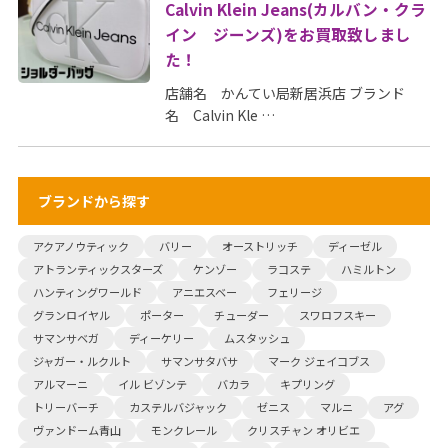
Calvin Klein Jeans(カルバン・クラ
イン ジーンズ)をお買取致しまし
た！
店舗名 かんてい局新居浜店 ブランド
名 Calvin Kle …
ブランドから探す
アクアノウティック
バリー
オーストリッチ
ディーゼル
アトランティックスターズ
ケンゾー
ラコステ
ハミルトン
ハンティングワールド
アニエスベー
フェリージ
グランロイヤル
ポーター
チューダー
スワロフスキー
サマンサベガ
ディーケリー
ムスタッシュ
ジャガー・ルクルト
サマンサタバサ
マーク ジェイコブス
アルマーニ
イル ビゾンテ
バカラ
キプリング
トリーバーチ
カステルバジャック
ゼニス
マルニ
アグ
ヴァンドーム青山
モンクレール
クリスチャン オリビエ