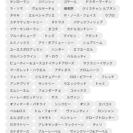
サンローラン
ジバンシィ
ゴヤール
ドクターマーチン
ラ・ソマ
ヴェルサーチェ
傳濱野
クリスチャン ルブタン
タサキ
エルベシャプリエ
ザ・ノース・フェイス
ウブロ
ステラマッカートニー
タトラス
パテックフィリップ
イヴ・サンローラン
ダコタ
カナルヨンドシー
ブルーダニューブ
トッズ
マイセン
アガット
ルミノックス
アイ・ダブリュー・シー
シュプリーム
ユーエスポロアッスン
ハンター
エフエーエル
カルバンクライン
ザ・ロウ
ベルルッティ
ビューティー＆ユースユナイテッドアローズ
サクスニーイザック
マーガレット・ハウエル
アディダス
クロムハーツ
フェイラー
ジルスチュアート
ロロ・ピアーナ
フレッド
アンテプリマ
サントリー
ウエッジウッド
トゥミ
エムシーエム
フェンダーチェ
コメックス
ハーレーダビッドソン
ゲス
ルヴァン
オフィチーネ・パネライ
シンクビー
オリス
エバゴス
ベル&ロス
トム・フォード
ヴァレンティノ
ロンシャン
エルゴポック
ミキモト
ベントレー
グローブトロッター
ガボラトリー
アレキサンダー・マックイーン
ティソ
カナダグース
ブルーレーベル
ヴァンクリーフ&アーペル