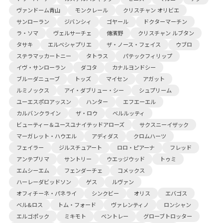
ヴァンドーム青山
モンクレール
クリスチャン オリビエ
サンローラン
ジバンシィ
ゴヤール
ドクターマーチン
ラ・ソマ
ヴェルサーチェ
傳濱野
クリスチャン ルブタン
タサキ
エルベシャプリエ
ザ・ノース・フェイス
ウブロ
ステラマッカートニー
タトラス
パテックフィリップ
イヴ・サンローラン
ダコタ
カナルヨンドシー
ブルーダニューブ
トッズ
マイセン
アガット
ルミノックス
アイ・ダブリュー・シー
シュプリーム
ユーエスポロアッスン
ハンター
エフエーエル
カルバンクライン
ザ・ロウ
ベルルッティ
ビューティー＆ユースユナイテッドアローズ
サクスニーイザック
マーガレット・ハウエル
アディダス
クロムハーツ
フェイラー
ジルスチュアート
ロロ・ピアーナ
フレッド
アンテプリマ
サントリー
ウエッジウッド
トゥミ
エムシーエム
フェンダーチェ
コメックス
ハーレーダビッドソン
ゲス
ルヴァン
オフィチーネ・パネライ
シンクビー
オリス
エバゴス
ベル&ロス
トム・フォード
ヴァレンティノ
ロンシャン
エルゴポック
ミキモト
ベントレー
グローブトロッター