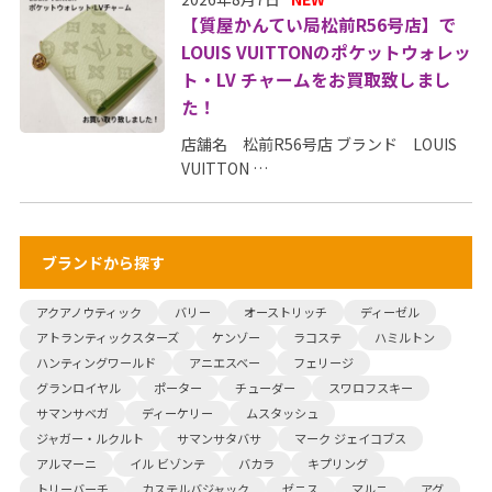
【質屋かんてい局松前R56号店】で
LOUIS VUITTONのポケットウォレッ
ト・LV チャームをお買取致しまし
た！
店舗名 松前R56号店 ブランド LOUIS
VUITTON …
ブランドから探す
アクアノウティック
バリー
オーストリッチ
ディーゼル
アトランティックスターズ
ケンゾー
ラコステ
ハミルトン
ハンティングワールド
アニエスベー
フェリージ
グランロイヤル
ポーター
チューダー
スワロフスキー
サマンサベガ
ディーケリー
ムスタッシュ
ジャガー・ルクルト
サマンサタバサ
マーク ジェイコブス
アルマーニ
イル ビゾンテ
バカラ
キプリング
トリーバーチ
カステルバジャック
ゼニス
マルニ
アグ