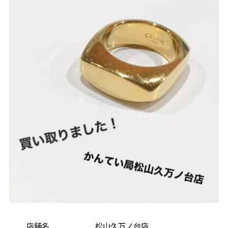
店舗名 松山久万ノ台店