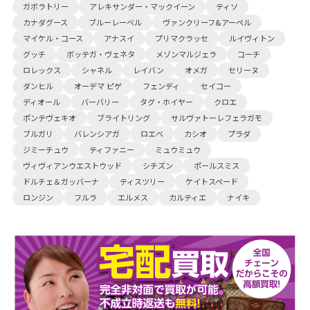
ガボラトリー
アレキサンダー・マックイーン
ティソ
カナダグース
ブルーレーベル
ヴァンクリーフ&アーペル
マイケル・コース
アナスイ
プリマクラッセ
ルイヴィトン
グッチ
ボッテガ・ヴェネタ
メゾンマルジェラ
コーチ
ロレックス
シャネル
レイバン
オメガ
セリーヌ
ダンヒル
オーデマ ピゲ
フェンディ
セイコー
ディオール
バーバリー
タグ・ホイヤー
クロエ
ポンテヴェキオ
ブライトリング
サルヴァトーレフェラガモ
ブルガリ
バレンシアガ
ロエベ
カシオ
プラダ
ジミーチュウ
ティファニー
ミュウミュウ
ヴィヴィアンウエストウッド
シチズン
ポールスミス
ドルチェ＆ガッバーナ
ティスツリー
ケイトスペード
ロンジン
フルラ
エルメス
カルティエ
ナイキ