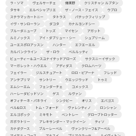
ラ・ソマ
ヴェルサーチェ
傳濱野
クリスチャン ルブタン
タサキ
エルベシャプリエ
ザ・ノース・フェイス
ウブロ
ステラマッカートニー
タトラス
パテックフィリップ
イヴ・サンローラン
ダコタ
カナルヨンドシー
ブルーダニューブ
トッズ
マイセン
アガット
ルミノックス
アイ・ダブリュー・シー
シュプリーム
ユーエスポロアッスン
ハンター
エフエーエル
カルバンクライン
ザ・ロウ
ベルルッティ
ビューティー＆ユースユナイテッドアローズ
サクスニーイザック
マーガレット・ハウエル
アディダス
クロムハーツ
フェイラー
ジルスチュアート
ロロ・ピアーナ
フレッド
アンテプリマ
サントリー
ウエッジウッド
トゥミ
エムシーエム
フェンダーチェ
コメックス
ハーレーダビッドソン
ゲス
ルヴァン
オフィチーネ・パネライ
シンクビー
オリス
エバゴス
ベル&ロス
トム・フォード
ヴァレンティノ
ロンシャン
エルゴポック
ミキモト
ベントレー
グローブトロッター
ガボラトリー
アレキサンダー・マックイーン
ティソ
カナダグース
ブルーレーベル
ヴァンクリーフ&アーペル
マイケル・コース
アナスイ
プリマクラッセ
ルイヴィトン