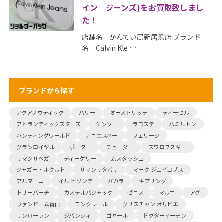
イン ジーンズ)をお買取致しまし
た！
店舗名 かんてい局新居浜店 ブランド
名 Calvin Kle …
ブランドから探す
アクアノウティック
バリー
オーストリッチ
ディーゼル
アトランティックスターズ
ケンゾー
ラコステ
ハミルトン
ハンティングワールド
アニエスベー
フェリージ
グランロイヤル
ポーター
チューダー
スワロフスキー
サマンサベガ
ディーケリー
ムスタッシュ
ジャガー・ルクルト
サマンサタバサ
マーク ジェイコブス
アルマーニ
イル ビゾンテ
バカラ
キプリング
トリーバーチ
カステルバジャック
ゼニス
マルニ
アグ
ヴァンドーム青山
モンクレール
クリスチャン オリビエ
サンローラン
ジバンシィ
ゴヤール
ドクターマーチン