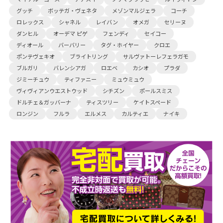
グッチ
ボッテガ・ヴェネタ
メゾンマルジェラ
コーチ
ロレックス
シャネル
レイバン
オメガ
セリーヌ
ダンヒル
オーデマ ピゲ
フェンディ
セイコー
ディオール
バーバリー
タグ・ホイヤー
クロエ
ポンテヴェキオ
ブライトリング
サルヴァトーレフェラガモ
ブルガリ
バレンシアガ
ロエベ
カシオ
プラダ
ジミーチュウ
ティファニー
ミュウミュウ
ヴィヴィアンウエストウッド
シチズン
ポールスミス
ドルチェ＆ガッバーナ
ティスツリー
ケイトスペード
ロンジン
フルラ
エルメス
カルティエ
ナイキ