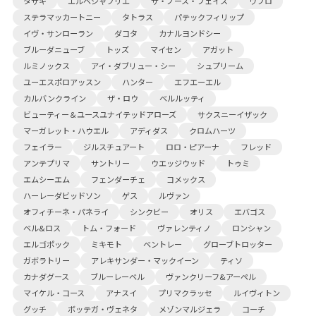
タサキ
エルベシャプリエ
ザ・ノース・フェイス
ウブロ
ステラマッカートニー
タトラス
パテックフィリップ
イヴ・サンローラン
ダコタ
カナルヨンドシー
ブルーダニューブ
トッズ
マイセン
アガット
ルミノックス
アイ・ダブリュー・シー
シュプリーム
ユーエスポロアッスン
ハンター
エフエーエル
カルバンクライン
ザ・ロウ
ベルルッティ
ビューティー＆ユースユナイテッドアローズ
サクスニーイザック
マーガレット・ハウエル
アディダス
クロムハーツ
フェイラー
ジルスチュアート
ロロ・ピアーナ
フレッド
アンテプリマ
サントリー
ウエッジウッド
トゥミ
エムシーエム
フェンダーチェ
コメックス
ハーレーダビッドソン
ゲス
ルヴァン
オフィチーネ・パネライ
シンクビー
オリス
エバゴス
ベル&ロス
トム・フォード
ヴァレンティノ
ロンシャン
エルゴポック
ミキモト
ベントレー
グローブトロッター
ガボラトリー
アレキサンダー・マックイーン
ティソ
カナダグース
ブルーレーベル
ヴァンクリーフ&アーペル
マイケル・コース
アナスイ
プリマクラッセ
ルイヴィトン
グッチ
ボッテガ・ヴェネタ
メゾンマルジェラ
コーチ