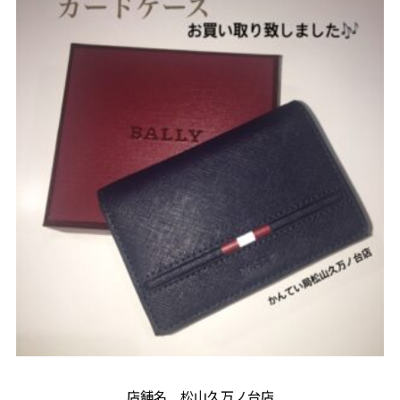
店舗名 松山久万ノ台店