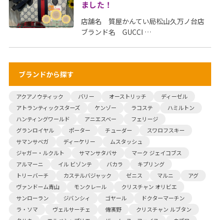
ました！
店舗名 質屋かんてい局松山久万ノ台店
ブランド名 GUCCI …
ブランドから探す
アクアノウティック
バリー
オーストリッチ
ディーゼル
アトランティックスターズ
ケンゾー
ラコステ
ハミルトン
ハンティングワールド
アニエスベー
フェリージ
グランロイヤル
ポーター
チューダー
スワロフスキー
サマンサベガ
ディーケリー
ムスタッシュ
ジャガー・ルクルト
サマンサタバサ
マーク ジェイコブス
アルマーニ
イル ビゾンテ
バカラ
キプリング
トリーバーチ
カステルバジャック
ゼニス
マルニ
アグ
ヴァンドーム青山
モンクレール
クリスチャン オリビエ
サンローラン
ジバンシィ
ゴヤール
ドクターマーチン
ラ・ソマ
ヴェルサーチェ
傳濱野
クリスチャン ルブタン