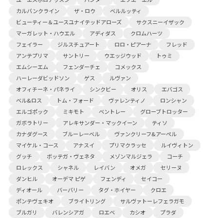
カルバンクライン
ザ・ロウ
ベルルッティ
ビューティー＆ユースユナイテッドアローズ
サクスニーイザック
マーガレット・ハウエル
アディダス
クロムハーツ
フェイラー
ジルスチュアート
ロロ・ピアーナ
フレッド
アンテプリマ
サントリー
ウエッジウッド
トゥミ
エムシーエム
フェンダーチェ
コメックス
ハーレーダビッドソン
ゲス
ルヴァン
オフィチーネ・パネライ
シンクビー
オリス
エバゴス
ベル&ロス
トム・フォード
ヴァレンティノ
ロンシャン
エルゴポック
ミキモト
ベントレー
グローブトロッター
ガボラトリー
アレキサンダー・マックイーン
ティソ
カナダグース
ブルーレーベル
ヴァンクリーフ&アーペル
マイケル・コース
アナスイ
プリマクラッセ
ルイヴィトン
グッチ
ボッテガ・ヴェネタ
メゾンマルジェラ
コーチ
ロレックス
シャネル
レイバン
オメガ
セリーヌ
ダンヒル
オーデマ ピゲ
フェンディ
セイコー
ディオール
バーバリー
タグ・ホイヤー
クロエ
ポンテヴェキオ
ブライトリング
サルヴァトーレフェラガモ
ブルガリ
バレンシアガ
ロエベ
カシオ
プラダ