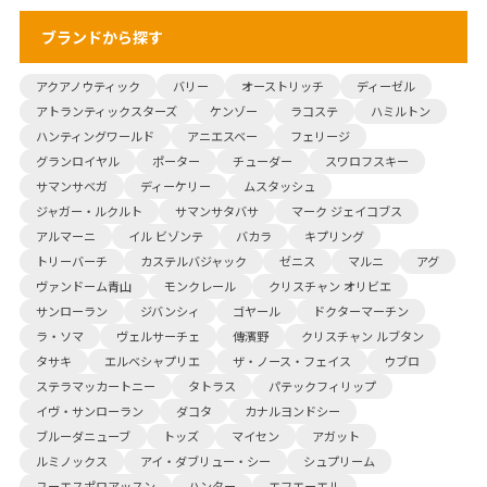
ブランドから探す
アクアノウティック
バリー
オーストリッチ
ディーゼル
アトランティックスターズ
ケンゾー
ラコステ
ハミルトン
ハンティングワールド
アニエスベー
フェリージ
グランロイヤル
ポーター
チューダー
スワロフスキー
サマンサベガ
ディーケリー
ムスタッシュ
ジャガー・ルクルト
サマンサタバサ
マーク ジェイコブス
アルマーニ
イル ビゾンテ
バカラ
キプリング
トリーバーチ
カステルバジャック
ゼニス
マルニ
アグ
ヴァンドーム青山
モンクレール
クリスチャン オリビエ
サンローラン
ジバンシィ
ゴヤール
ドクターマーチン
ラ・ソマ
ヴェルサーチェ
傳濱野
クリスチャン ルブタン
タサキ
エルベシャプリエ
ザ・ノース・フェイス
ウブロ
ステラマッカートニー
タトラス
パテックフィリップ
イヴ・サンローラン
ダコタ
カナルヨンドシー
ブルーダニューブ
トッズ
マイセン
アガット
ルミノックス
アイ・ダブリュー・シー
シュプリーム
ユーエスポロアッスン
ハンター
エフエーエル