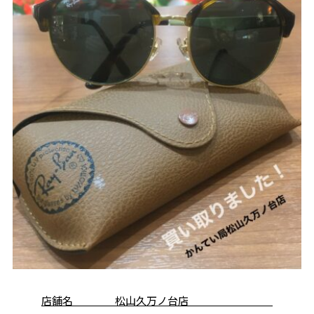
店舗名 松山久万ノ台店