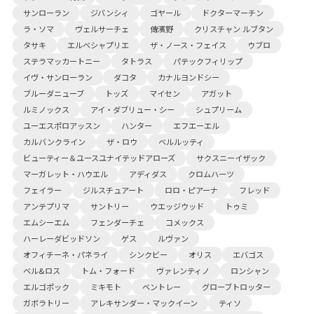
サンローラン
ジバンシィ
ゴヤール
ドクターマーチン
ラ・ソマ
ヴェルサーチェ
傳濱野
クリスチャン ルブタン
タサキ
エルベシャプリエ
ザ・ノース・フェイス
ウブロ
ステラマッカートニー
タトラス
パテックフィリップ
イヴ・サンローラン
ダコタ
カナルヨンドシー
ブルーダニューブ
トッズ
マイセン
アガット
ルミノックス
アイ・ダブリュー・シー
シュプリーム
ユーエスポロアッスン
ハンター
エフエーエル
カルバンクライン
ザ・ロウ
ベルルッティ
ビューティー＆ユースユナイテッドアローズ
サクスニーイザック
マーガレット・ハウエル
アディダス
クロムハーツ
フェイラー
ジルスチュアート
ロロ・ピアーナ
フレッド
アンテプリマ
サントリー
ウエッジウッド
トゥミ
エムシーエム
フェンダーチェ
コメックス
ハーレーダビッドソン
ゲス
ルヴァン
オフィチーネ・パネライ
シンクビー
オリス
エバゴス
ベル&ロス
トム・フォード
ヴァレンティノ
ロンシャン
エルゴポック
ミキモト
ベントレー
グローブトロッター
ガボラトリー
アレキサンダー・マックイーン
ティソ