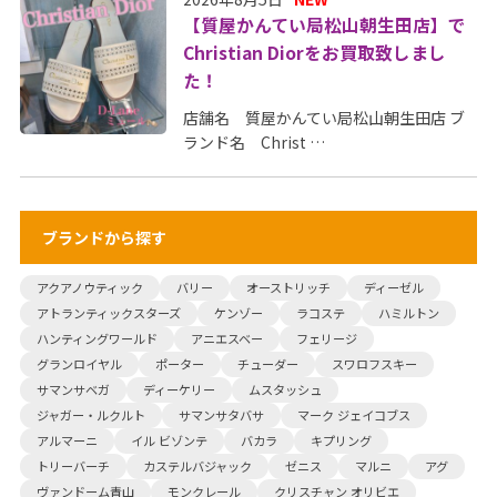
【質屋かんてい局松山朝生田店】で
Christian Diorをお買取致しまし
た！
店舗名 質屋かんてい局松山朝生田店 ブ
ランド名 Christ …
ブランドから探す
アクアノウティック
バリー
オーストリッチ
ディーゼル
アトランティックスターズ
ケンゾー
ラコステ
ハミルトン
ハンティングワールド
アニエスベー
フェリージ
グランロイヤル
ポーター
チューダー
スワロフスキー
サマンサベガ
ディーケリー
ムスタッシュ
ジャガー・ルクルト
サマンサタバサ
マーク ジェイコブス
アルマーニ
イル ビゾンテ
バカラ
キプリング
トリーバーチ
カステルバジャック
ゼニス
マルニ
アグ
ヴァンドーム青山
モンクレール
クリスチャン オリビエ