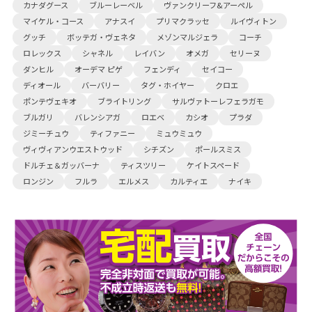
カナダグース
ブルーレーベル
ヴァンクリーフ&アーペル
マイケル・コース
アナスイ
プリマクラッセ
ルイヴィトン
グッチ
ボッテガ・ヴェネタ
メゾンマルジェラ
コーチ
ロレックス
シャネル
レイバン
オメガ
セリーヌ
ダンヒル
オーデマ ピゲ
フェンディ
セイコー
ディオール
バーバリー
タグ・ホイヤー
クロエ
ポンテヴェキオ
ブライトリング
サルヴァトーレフェラガモ
ブルガリ
バレンシアガ
ロエベ
カシオ
プラダ
ジミーチュウ
ティファニー
ミュウミュウ
ヴィヴィアンウエストウッド
シチズン
ポールスミス
ドルチェ＆ガッバーナ
ティスツリー
ケイトスペード
ロンジン
フルラ
エルメス
カルティエ
ナイキ