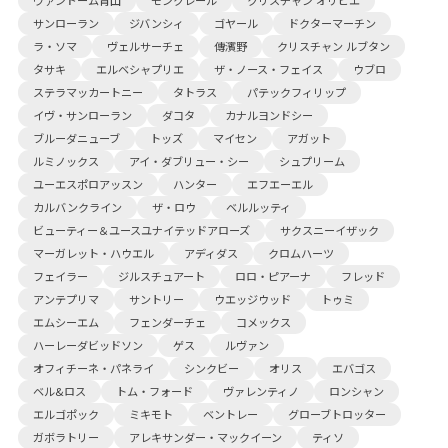
ヴァンドーム青山
モンクレール
クリスチャン オリビエ
サンローラン
ジバンシィ
ゴヤール
ドクターマーチン
ラ・ソマ
ヴェルサーチェ
傳濱野
クリスチャン ルブタン
タサキ
エルベシャプリエ
ザ・ノース・フェイス
ウブロ
ステラマッカートニー
タトラス
パテックフィリップ
イヴ・サンローラン
ダコタ
カナルヨンドシー
ブルーダニューブ
トッズ
マイセン
アガット
ルミノックス
アイ・ダブリュー・シー
シュプリーム
ユーエスポロアッスン
ハンター
エフエーエル
カルバンクライン
ザ・ロウ
ベルルッティ
ビューティー＆ユースユナイテッドアローズ
サクスニーイザック
マーガレット・ハウエル
アディダス
クロムハーツ
フェイラー
ジルスチュアート
ロロ・ピアーナ
フレッド
アンテプリマ
サントリー
ウエッジウッド
トゥミ
エムシーエム
フェンダーチェ
コメックス
ハーレーダビッドソン
ゲス
ルヴァン
オフィチーネ・パネライ
シンクビー
オリス
エバゴス
ベル&ロス
トム・フォード
ヴァレンティノ
ロンシャン
エルゴポック
ミキモト
ベントレー
グローブトロッター
ガボラトリー
アレキサンダー・マックイーン
ティソ