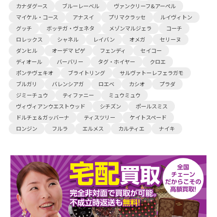
カナダグース
ブルーレーベル
ヴァンクリーフ&アーペル
マイケル・コース
アナスイ
プリマクラッセ
ルイヴィトン
グッチ
ボッテガ・ヴェネタ
メゾンマルジェラ
コーチ
ロレックス
シャネル
レイバン
オメガ
セリーヌ
ダンヒル
オーデマ ピゲ
フェンディ
セイコー
ディオール
バーバリー
タグ・ホイヤー
クロエ
ポンテヴェキオ
ブライトリング
サルヴァトーレフェラガモ
ブルガリ
バレンシアガ
ロエベ
カシオ
プラダ
ジミーチュウ
ティファニー
ミュウミュウ
ヴィヴィアンウエストウッド
シチズン
ポールスミス
ドルチェ＆ガッバーナ
ティスツリー
ケイトスペード
ロンジン
フルラ
エルメス
カルティエ
ナイキ