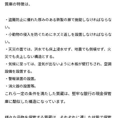
質庫の特徴は、
・盗難防止に優れた厚みのある鉄製の扉で施錠しなければならな
い。
・小動物の侵入を防ぐためにネズミ返しを設置しなければならな
い。
・天災の面では、洪水でも床上浸水せず、地震でも倒壊せず、火
災でも炎上しない構造とする。
・気候に至っては、湿気が出ないように木板が壁打ちされ、空調
設備を設置する。
・警報装置の設置。
・消火器の設置等。
これら一定の条件を満たした質蔵は、堅牢な銀行の現金保管
庫に酷似した構造になっています。
様々な品物を保管する質蔵は、それぞれに適した状態で保管