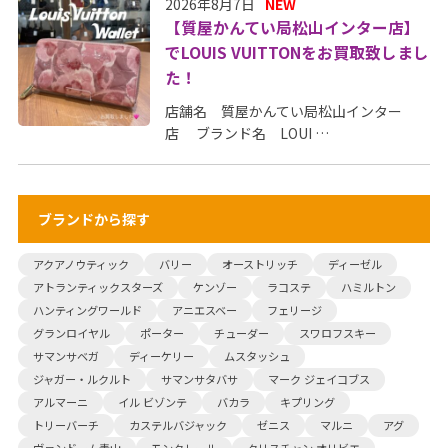
2026年8月7日
NEW
【質屋かんてい局松山インター店】
でLOUIS VUITTONをお買取致しまし
た！
店舗名 質屋かんてい局松山インター
店 ブランド名 LOUI …
ブランドから探す
アクアノウティック
バリー
オーストリッチ
ディーゼル
アトランティックスターズ
ケンゾー
ラコステ
ハミルトン
ハンティングワールド
アニエスベー
フェリージ
グランロイヤル
ポーター
チューダー
スワロフスキー
サマンサベガ
ディーケリー
ムスタッシュ
ジャガー・ルクルト
サマンサタバサ
マーク ジェイコブス
アルマーニ
イル ビゾンテ
バカラ
キプリング
トリーバーチ
カステルバジャック
ゼニス
マルニ
アグ