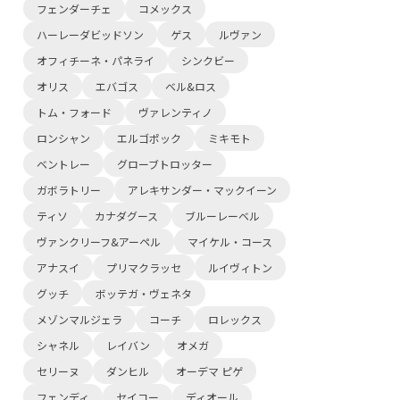
フェンダーチェ
コメックス
ハーレーダビッドソン
ゲス
ルヴァン
オフィチーネ・パネライ
シンクビー
オリス
エバゴス
ベル&ロス
トム・フォード
ヴァレンティノ
ロンシャン
エルゴポック
ミキモト
ベントレー
グローブトロッター
ガボラトリー
アレキサンダー・マックイーン
ティソ
カナダグース
ブルーレーベル
ヴァンクリーフ&アーペル
マイケル・コース
アナスイ
プリマクラッセ
ルイヴィトン
グッチ
ボッテガ・ヴェネタ
メゾンマルジェラ
コーチ
ロレックス
シャネル
レイバン
オメガ
セリーヌ
ダンヒル
オーデマ ピゲ
フェンディ
セイコー
ディオール