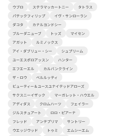
ウブロ
ステラマッカートニー
タトラス
パテックフィリップ
イヴ・サンローラン
ダコタ
カナルヨンドシー
ブルーダニューブ
トッズ
マイセン
アガット
ルミノックス
アイ・ダブリュー・シー
シュプリーム
ユーエスポロアッスン
ハンター
エフエーエル
カルバンクライン
ザ・ロウ
ベルルッティ
ビューティー＆ユースユナイテッドアローズ
サクスニーイザック
マーガレット・ハウエル
アディダス
クロムハーツ
フェイラー
ジルスチュアート
ロロ・ピアーナ
フレッド
アンテプリマ
サントリー
ウエッジウッド
トゥミ
エムシーエム