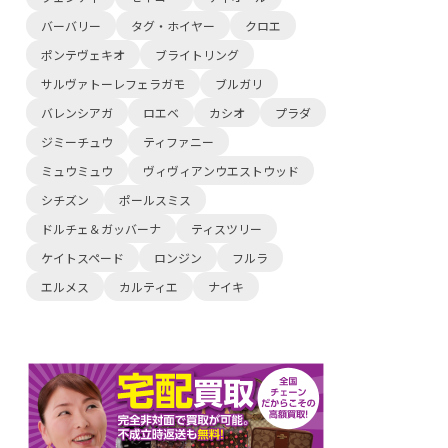
バーバリー
タグ・ホイヤー
クロエ
ポンテヴェキオ
ブライトリング
サルヴァトーレフェラガモ
ブルガリ
バレンシアガ
ロエベ
カシオ
プラダ
ジミーチュウ
ティファニー
ミュウミュウ
ヴィヴィアンウエストウッド
シチズン
ポールスミス
ドルチェ＆ガッバーナ
ティスツリー
ケイトスペード
ロンジン
フルラ
エルメス
カルティエ
ナイキ