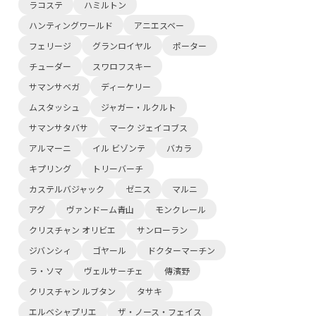
ラコステ
ハミルトン
ハンティングワールド
アニエスベー
フェリージ
グランロイヤル
ポーター
チューダー
スワロフスキー
サマンサベガ
ディーケリー
ムスタッシュ
ジャガー・ルクルト
サマンサタバサ
マーク ジェイコブス
アルマーニ
イル ビゾンテ
バカラ
キプリング
トリーバーチ
カステルバジャック
ゼニス
マルニ
アグ
ヴァンドーム青山
モンクレール
クリスチャン オリビエ
サンローラン
ジバンシィ
ゴヤール
ドクターマーチン
ラ・ソマ
ヴェルサーチェ
傳濱野
クリスチャン ルブタン
タサキ
エルベシャプリエ
ザ・ノース・フェイス