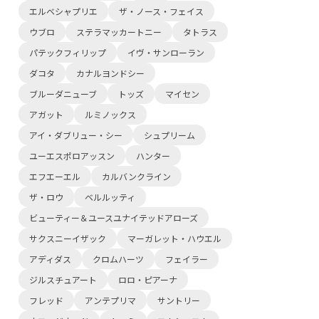
エルベシャプリエ
ザ・ノース・フェイス
ウブロ
ステラマッカートニー
タトラス
パテックフィリップ
イヴ・サンローラン
ダコタ
カナルヨンドシー
ブルーダニューブ
トッズ
マイセン
アガット
ルミノックス
アイ・ダブリュー・シー
シュプリーム
ユーエスポロアッスン
ハンター
エフエーエル
カルバンクライン
ザ・ロウ
ベルルッティ
ビューティー＆ユースユナイテッドアローズ
サクスニーイザック
マーガレット・ハウエル
アディダス
クロムハーツ
フェイラー
ジルスチュアート
ロロ・ピアーナ
フレッド
アンテプリマ
サントリー