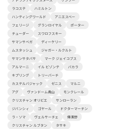
ラコステ
ハミルトン
ハンティングワールド
アニエスベー
フェリージ
グランロイヤル
ポーター
チューダー
スワロフスキー
サマンサベガ
ディーケリー
ムスタッシュ
ジャガー・ルクルト
サマンサタバサ
マーク ジェイコブス
アルマーニ
イル ビゾンテ
バカラ
キプリング
トリーバーチ
カステルバジャック
ゼニス
マルニ
アグ
ヴァンドーム青山
モンクレール
クリスチャン オリビエ
サンローラン
ジバンシィ
ゴヤール
ドクターマーチン
ラ・ソマ
ヴェルサーチェ
傳濱野
クリスチャン ルブタン
タサキ