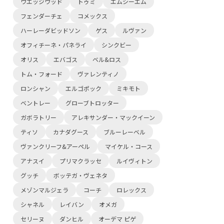
ウエッジウッド
トゥミ
エムシーエム
フェンダーチェ
コメックス
ハーレーダビッドソン
ゲス
ルヴァン
オフィチーネ・パネライ
シンクビー
オリス
エバゴス
ベル&ロス
トム・フォード
ヴァレンティノ
ロンシャン
エルゴポック
ミキモト
ベントレー
グローブトロッター
ガボラトリー
アレキサンダー・マックイーン
ティソ
カナダグース
ブルーレーベル
ヴァンクリーフ&アーペル
マイケル・コース
アナスイ
プリマクラッセ
ルイヴィトン
グッチ
ボッテガ・ヴェネタ
メゾンマルジェラ
コーチ
ロレックス
シャネル
レイバン
オメガ
セリーヌ
ダンヒル
オーデマ ピゲ