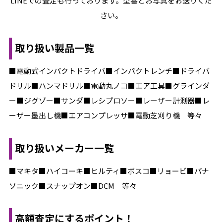
LINEでの査定も行っております。型番とお写真をお送りくだ
さい。
取り扱い製品一覧
■電動式インパクトドライバ■インパクトレンチ■ドライバ
ドリル■ハンマドリル■電動丸ノコ■エア工具■グラインダ
ー■ジグゾー■サンダ■レシプロソー■レーザー計測器■レ
ーザー墨出し機■エアコンプレッサ■電動芝刈り機 等々
取り扱いメーカー一覧
■マキタ■ハイコーキ■ヒルティ■ボスコ■リョービ■パナ
ソニック■スナップオン■DCM 等々
高額査定にするポイント！