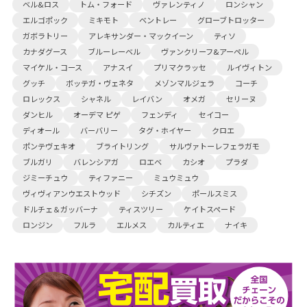
ベル&ロス
トム・フォード
ヴァレンティノ
ロンシャン
エルゴポック
ミキモト
ベントレー
グローブトロッター
ガボラトリー
アレキサンダー・マックイーン
ティソ
カナダグース
ブルーレーベル
ヴァンクリーフ&アーペル
マイケル・コース
アナスイ
プリマクラッセ
ルイヴィトン
グッチ
ボッテガ・ヴェネタ
メゾンマルジェラ
コーチ
ロレックス
シャネル
レイバン
オメガ
セリーヌ
ダンヒル
オーデマ ピゲ
フェンディ
セイコー
ディオール
バーバリー
タグ・ホイヤー
クロエ
ポンテヴェキオ
ブライトリング
サルヴァトーレフェラガモ
ブルガリ
バレンシアガ
ロエベ
カシオ
プラダ
ジミーチュウ
ティファニー
ミュウミュウ
ヴィヴィアンウエストウッド
シチズン
ポールスミス
ドルチェ＆ガッバーナ
ティスツリー
ケイトスペード
ロンジン
フルラ
エルメス
カルティエ
ナイキ