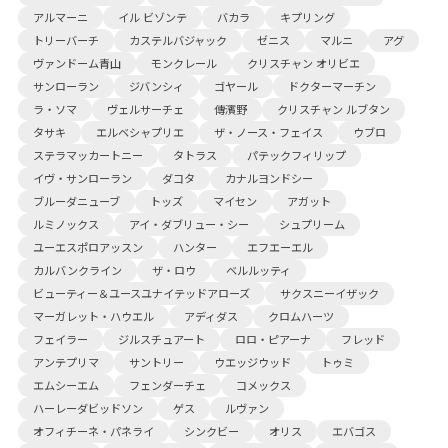
アルマーニ
イル ビゾンテ
バカラ
キプリング
トリーバーチ
カステルバジャック
ゼニス
マルニ
アグ
ヴァンドーム青山
モンクレール
クリスチャン オリビエ
サンローラン
ジバンシィ
ゴヤール
ドクターマーチン
ラ・ソマ
ヴェルサーチェ
傳濱野
クリスチャン ルブタン
タサキ
エルベシャプリエ
ザ・ノース・フェイス
ウブロ
ステラマッカートニー
タトラス
パテックフィリップ
イヴ・サンローラン
ダコタ
カナルヨンドシー
ブルーダニューブ
トッズ
マイセン
アガット
ルミノックス
アイ・ダブリュー・シー
シュプリーム
ユーエスポロアッスン
ハンター
エフエーエル
カルバンクライン
ザ・ロウ
ベルルッティ
ビューティー＆ユースユナイテッドアローズ
サクスニーイザック
マーガレット・ハウエル
アディダス
クロムハーツ
フェイラー
ジルスチュアート
ロロ・ピアーナ
フレッド
アンテプリマ
サントリー
ウエッジウッド
トゥミ
エムシーエム
フェンダーチェ
コメックス
ハーレーダビッドソン
ゲス
ルヴァン
オフィチーネ・パネライ
シンクビー
オリス
エバゴス