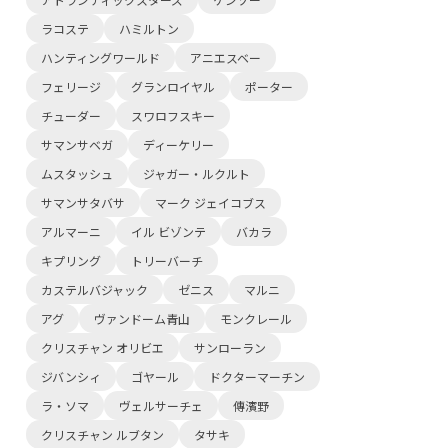
ラコステ
ハミルトン
ハンティングワールド
アニエスベー
フェリージ
グランロイヤル
ポーター
チューダー
スワロフスキー
サマンサベガ
ディーケリー
ムスタッシュ
ジャガー・ルクルト
サマンサタバサ
マーク ジェイコブス
アルマーニ
イル ビゾンテ
バカラ
キプリング
トリーバーチ
カステルバジャック
ゼニス
マルニ
アグ
ヴァンドーム青山
モンクレール
クリスチャン オリビエ
サンローラン
ジバンシィ
ゴヤール
ドクターマーチン
ラ・ソマ
ヴェルサーチェ
傳濱野
クリスチャン ルブタン
タサキ