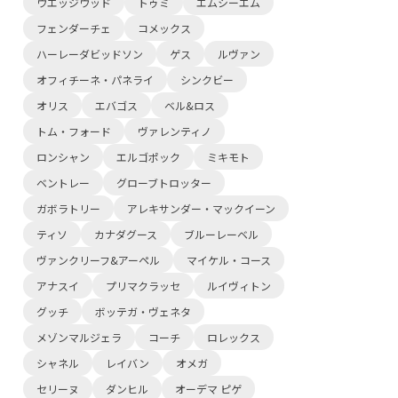
ウエッジウッド
トゥミ
エムシーエム
フェンダーチェ
コメックス
ハーレーダビッドソン
ゲス
ルヴァン
オフィチーネ・パネライ
シンクビー
オリス
エバゴス
ベル&ロス
トム・フォード
ヴァレンティノ
ロンシャン
エルゴポック
ミキモト
ベントレー
グローブトロッター
ガボラトリー
アレキサンダー・マックイーン
ティソ
カナダグース
ブルーレーベル
ヴァンクリーフ&アーペル
マイケル・コース
アナスイ
プリマクラッセ
ルイヴィトン
グッチ
ボッテガ・ヴェネタ
メゾンマルジェラ
コーチ
ロレックス
シャネル
レイバン
オメガ
セリーヌ
ダンヒル
オーデマ ピゲ