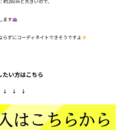
：約20cmと大きいので、
します
ならずにコーディネイトできそうですよ
したい方はこちら
↓ ↓ ↓