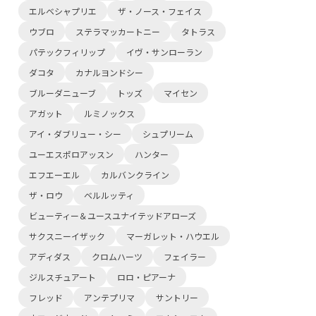
エルベシャプリエ
ザ・ノース・フェイス
ウブロ
ステラマッカートニー
タトラス
パテックフィリップ
イヴ・サンローラン
ダコタ
カナルヨンドシー
ブルーダニューブ
トッズ
マイセン
アガット
ルミノックス
アイ・ダブリュー・シー
シュプリーム
ユーエスポロアッスン
ハンター
エフエーエル
カルバンクライン
ザ・ロウ
ベルルッティ
ビューティー＆ユースユナイテッドアローズ
サクスニーイザック
マーガレット・ハウエル
アディダス
クロムハーツ
フェイラー
ジルスチュアート
ロロ・ピアーナ
フレッド
アンテプリマ
サントリー