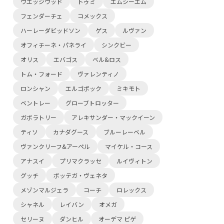
ウエッジウッド
トゥミ
エムシーエム
フェンダーチェ
コメックス
ハーレーダビッドソン
ゲス
ルヴァン
オフィチーネ・パネライ
シンクビー
オリス
エバゴス
ベル&ロス
トム・フォード
ヴァレンティノ
ロンシャン
エルゴポック
ミキモト
ベントレー
グローブトロッター
ガボラトリー
アレキサンダー・マックイーン
ティソ
カナダグース
ブルーレーベル
ヴァンクリーフ&アーペル
マイケル・コース
アナスイ
プリマクラッセ
ルイヴィトン
グッチ
ボッテガ・ヴェネタ
メゾンマルジェラ
コーチ
ロレックス
シャネル
レイバン
オメガ
セリーヌ
ダンヒル
オーデマ ピゲ