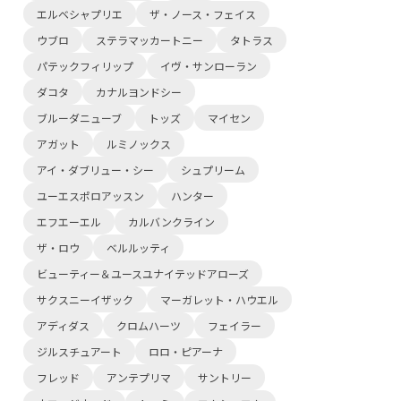
エルベシャプリエ
ザ・ノース・フェイス
ウブロ
ステラマッカートニー
タトラス
パテックフィリップ
イヴ・サンローラン
ダコタ
カナルヨンドシー
ブルーダニューブ
トッズ
マイセン
アガット
ルミノックス
アイ・ダブリュー・シー
シュプリーム
ユーエスポロアッスン
ハンター
エフエーエル
カルバンクライン
ザ・ロウ
ベルルッティ
ビューティー＆ユースユナイテッドアローズ
サクスニーイザック
マーガレット・ハウエル
アディダス
クロムハーツ
フェイラー
ジルスチュアート
ロロ・ピアーナ
フレッド
アンテプリマ
サントリー