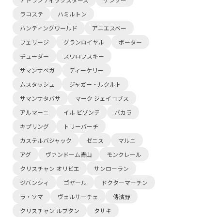
ラコステ
ハミルトン
ハンティングワールド
アニエスベー
フェリージ
グランロイヤル
ポーター
チューダー
スワロフスキー
サマンサベガ
ディーケリー
ムスタッシュ
ジャガー・ルクルト
サマンサタバサ
マーク ジェイコブス
アルマーニ
イル ビゾンテ
バカラ
キプリング
トリーバーチ
カステルバジャック
ゼニス
マルニ
アグ
ヴァンドーム青山
モンクレール
クリスチャン オリビエ
サンローラン
ジバンシィ
ゴヤール
ドクターマーチン
ラ・ソマ
ヴェルサーチェ
傳濱野
クリスチャン ルブタン
タサキ