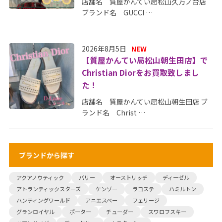
店舗名 質屋かんてい局松山久万ノ台店
ブランド名 GUCCI …
2026年8月5日
NEW
【質屋かんてい局松山朝生田店】で
Christian Diorをお買取致しまし
た！
店舗名 質屋かんてい局松山朝生田店 ブ
ランド名 Christ …
ブランドから探す
アクアノウティック
バリー
オーストリッチ
ディーゼル
アトランティックスターズ
ケンゾー
ラコステ
ハミルトン
ハンティングワールド
アニエスベー
フェリージ
グランロイヤル
ポーター
チューダー
スワロフスキー