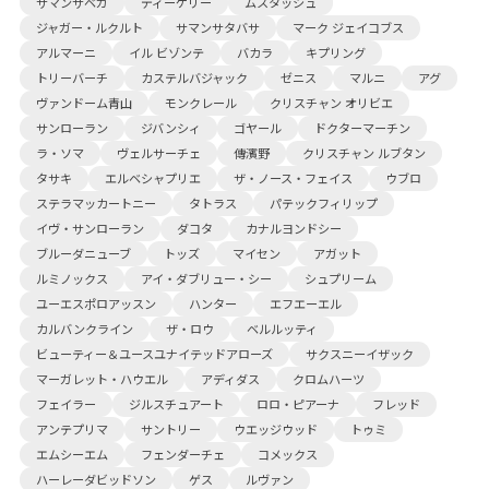
サマンサベガ
ディーケリー
ムスタッシュ
ジャガー・ルクルト
サマンサタバサ
マーク ジェイコブス
アルマーニ
イル ビゾンテ
バカラ
キプリング
トリーバーチ
カステルバジャック
ゼニス
マルニ
アグ
ヴァンドーム青山
モンクレール
クリスチャン オリビエ
サンローラン
ジバンシィ
ゴヤール
ドクターマーチン
ラ・ソマ
ヴェルサーチェ
傳濱野
クリスチャン ルブタン
タサキ
エルベシャプリエ
ザ・ノース・フェイス
ウブロ
ステラマッカートニー
タトラス
パテックフィリップ
イヴ・サンローラン
ダコタ
カナルヨンドシー
ブルーダニューブ
トッズ
マイセン
アガット
ルミノックス
アイ・ダブリュー・シー
シュプリーム
ユーエスポロアッスン
ハンター
エフエーエル
カルバンクライン
ザ・ロウ
ベルルッティ
ビューティー＆ユースユナイテッドアローズ
サクスニーイザック
マーガレット・ハウエル
アディダス
クロムハーツ
フェイラー
ジルスチュアート
ロロ・ピアーナ
フレッド
アンテプリマ
サントリー
ウエッジウッド
トゥミ
エムシーエム
フェンダーチェ
コメックス
ハーレーダビッドソン
ゲス
ルヴァン