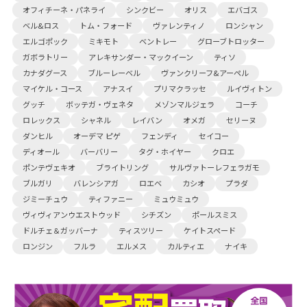
オフィチーネ・パネライ
シンクビー
オリス
エバゴス
ベル&ロス
トム・フォード
ヴァレンティノ
ロンシャン
エルゴポック
ミキモト
ベントレー
グローブトロッター
ガボラトリー
アレキサンダー・マックイーン
ティソ
カナダグース
ブルーレーベル
ヴァンクリーフ&アーペル
マイケル・コース
アナスイ
プリマクラッセ
ルイヴィトン
グッチ
ボッテガ・ヴェネタ
メゾンマルジェラ
コーチ
ロレックス
シャネル
レイバン
オメガ
セリーヌ
ダンヒル
オーデマ ピゲ
フェンディ
セイコー
ディオール
バーバリー
タグ・ホイヤー
クロエ
ポンテヴェキオ
ブライトリング
サルヴァトーレフェラガモ
ブルガリ
バレンシアガ
ロエベ
カシオ
プラダ
ジミーチュウ
ティファニー
ミュウミュウ
ヴィヴィアンウエストウッド
シチズン
ポールスミス
ドルチェ＆ガッバーナ
ティスツリー
ケイトスペード
ロンジン
フルラ
エルメス
カルティエ
ナイキ