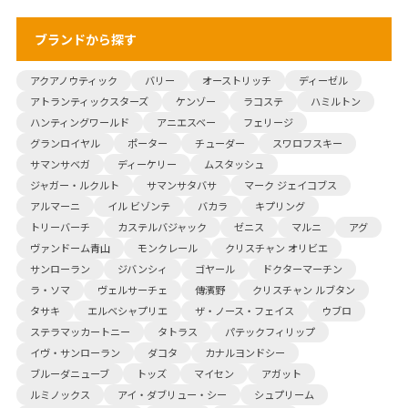
ブランドから探す
アクアノウティック
バリー
オーストリッチ
ディーゼル
アトランティックスターズ
ケンゾー
ラコステ
ハミルトン
ハンティングワールド
アニエスベー
フェリージ
グランロイヤル
ポーター
チューダー
スワロフスキー
サマンサベガ
ディーケリー
ムスタッシュ
ジャガー・ルクルト
サマンサタバサ
マーク ジェイコブス
アルマーニ
イル ビゾンテ
バカラ
キプリング
トリーバーチ
カステルバジャック
ゼニス
マルニ
アグ
ヴァンドーム青山
モンクレール
クリスチャン オリビエ
サンローラン
ジバンシィ
ゴヤール
ドクターマーチン
ラ・ソマ
ヴェルサーチェ
傳濱野
クリスチャン ルブタン
タサキ
エルベシャプリエ
ザ・ノース・フェイス
ウブロ
ステラマッカートニー
タトラス
パテックフィリップ
イヴ・サンローラン
ダコタ
カナルヨンドシー
ブルーダニューブ
トッズ
マイセン
アガット
ルミノックス
アイ・ダブリュー・シー
シュプリーム