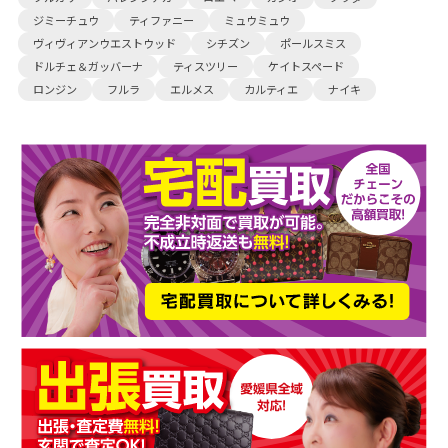
ジミーチュウ
ティファニー
ミュウミュウ
ヴィヴィアンウエストウッド
シチズン
ポールスミス
ドルチェ＆ガッバーナ
ティスツリー
ケイトスペード
ロンジン
フルラ
エルメス
カルティエ
ナイキ