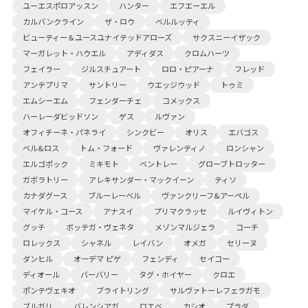
ユーエスポロアッスン
ハンター
エフエーエル
カルバンクライン
ザ・ロウ
ベルルッティ
ビューティー＆ユースユナイテッドアローズ
サクスニーイザック
マーガレット・ハウエル
アディダス
クロムハーツ
フェイラー
ジルスチュアート
ロロ・ピアーナ
フレッド
アンテプリマ
サントリー
ウエッジウッド
トゥミ
エムシーエム
フェンダーチェ
コメックス
ハーレーダビッドソン
ゲス
ルヴァン
オフィチーネ・パネライ
シンクビー
オリス
エバゴス
ベル&ロス
トム・フォード
ヴァレンティノ
ロンシャン
エルゴポック
ミキモト
ベントレー
グローブトロッター
ガボラトリー
アレキサンダー・マックイーン
ティソ
カナダグース
ブルーレーベル
ヴァンクリーフ&アーペル
マイケル・コース
アナスイ
プリマクラッセ
ルイヴィトン
グッチ
ボッテガ・ヴェネタ
メゾンマルジェラ
コーチ
ロレックス
シャネル
レイバン
オメガ
セリーヌ
ダンヒル
オーデマ ピゲ
フェンディ
セイコー
ディオール
バーバリー
タグ・ホイヤー
クロエ
ポンテヴェキオ
ブライトリング
サルヴァトーレフェラガモ
ブルガリ
バレンシアガ
ロエベ
カシオ
プラダ