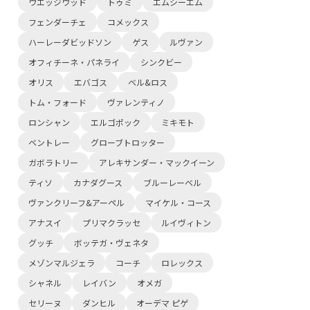
ウエッジウッド
トゥミ
エムシーエム
フェンダーチェ
コメックス
ハーレーダビッドソン
ゲス
ルヴァン
オフィチーネ・パネライ
シンクビー
オリス
エバゴス
ベル&ロス
トム・フォード
ヴァレンティノ
ロンシャン
エルゴポック
ミキモト
ベントレー
グローブトロッター
ガボラトリー
アレキサンダー・マックイーン
ティソ
カナダグース
ブルーレーベル
ヴァンクリーフ&アーペル
マイケル・コース
アナスイ
プリマクラッセ
ルイヴィトン
グッチ
ボッテガ・ヴェネタ
メゾンマルジェラ
コーチ
ロレックス
シャネル
レイバン
オメガ
セリーヌ
ダンヒル
オーデマ ピゲ