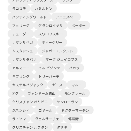
ラコステ
ハミルトン
ハンティングワールド
アニエスベー
フェリージ
グランロイヤル
ポーター
チューダー
スワロフスキー
サマンサベガ
ディーケリー
ムスタッシュ
ジャガー・ルクルト
サマンサタバサ
マーク ジェイコブス
アルマーニ
イル ビゾンテ
バカラ
キプリング
トリーバーチ
カステルバジャック
ゼニス
マルニ
アグ
ヴァンドーム青山
モンクレール
クリスチャン オリビエ
サンローラン
ジバンシィ
ゴヤール
ドクターマーチン
ラ・ソマ
ヴェルサーチェ
傳濱野
クリスチャン ルブタン
タサキ