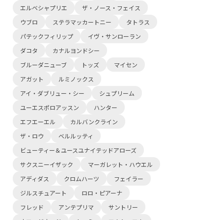
エルベシャプリエ
ザ・ノース・フェイス
ウブロ
ステラマッカートニー
タトラス
パテックフィリップ
イヴ・サンローラン
ダコタ
カナルヨンドシー
ブルーダニューブ
トッズ
マイセン
アガット
ルミノックス
アイ・ダブリュー・シー
シュプリーム
ユーエスポロアッスン
ハンター
エフエーエル
カルバンクライン
ザ・ロウ
ベルルッティ
ビューティー＆ユースユナイテッドアローズ
サクスニーイザック
マーガレット・ハウエル
アディダス
クロムハーツ
フェイラー
ジルスチュアート
ロロ・ピアーナ
フレッド
アンテプリマ
サントリー