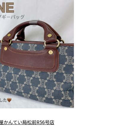
屋かんてい局松前R56号店