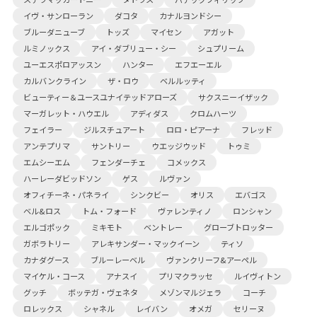
イヴ・サンローラン
ダコタ
カナルヨンドシー
ブルーダニューブ
トッズ
マイセン
アガット
ルミノックス
アイ・ダブリュー・シー
シュプリーム
ユーエスポロアッスン
ハンター
エフエーエル
カルバンクライン
ザ・ロウ
ベルルッティ
ビューティー＆ユースユナイテッドアローズ
サクスニーイザック
マーガレット・ハウエル
アディダス
クロムハーツ
フェイラー
ジルスチュアート
ロロ・ピアーナ
フレッド
アンテプリマ
サントリー
ウエッジウッド
トゥミ
エムシーエム
フェンダーチェ
コメックス
ハーレーダビッドソン
ゲス
ルヴァン
オフィチーネ・パネライ
シンクビー
オリス
エバゴス
ベル&ロス
トム・フォード
ヴァレンティノ
ロンシャン
エルゴポック
ミキモト
ベントレー
グローブトロッター
ガボラトリー
アレキサンダー・マックイーン
ティソ
カナダグース
ブルーレーベル
ヴァンクリーフ&アーペル
マイケル・コース
アナスイ
プリマクラッセ
ルイヴィトン
グッチ
ボッテガ・ヴェネタ
メゾンマルジェラ
コーチ
ロレックス
シャネル
レイバン
オメガ
セリーヌ