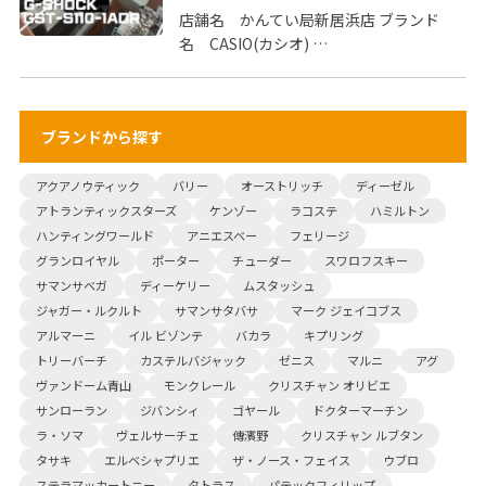
店舗名 かんてい局新居浜店 ブランド
名 CASIO(カシオ) …
ブランドから探す
アクアノウティック
バリー
オーストリッチ
ディーゼル
アトランティックスターズ
ケンゾー
ラコステ
ハミルトン
ハンティングワールド
アニエスベー
フェリージ
グランロイヤル
ポーター
チューダー
スワロフスキー
サマンサベガ
ディーケリー
ムスタッシュ
ジャガー・ルクルト
サマンサタバサ
マーク ジェイコブス
アルマーニ
イル ビゾンテ
バカラ
キプリング
トリーバーチ
カステルバジャック
ゼニス
マルニ
アグ
ヴァンドーム青山
モンクレール
クリスチャン オリビエ
サンローラン
ジバンシィ
ゴヤール
ドクターマーチン
ラ・ソマ
ヴェルサーチェ
傳濱野
クリスチャン ルブタン
タサキ
エルベシャプリエ
ザ・ノース・フェイス
ウブロ
ステラマッカートニー
タトラス
パテックフィリップ