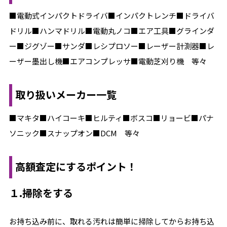
■電動式インパクトドライバ■インパクトレンチ■ドライバ
ドリル■ハンマドリル■電動丸ノコ■エア工具■グラインダ
ー■ジグゾー■サンダ■レシプロソー■レーザー計測器■レ
ーザー墨出し機■エアコンプレッサ■電動芝刈り機 等々
取り扱いメーカー一覧
■マキタ■ハイコーキ■ヒルティ■ボスコ■リョービ■パナ
ソニック■スナップオン■DCM 等々
高額査定にするポイント！
１.掃除をする
お持ち込み前に、取れる汚れは簡単に掃除してからお持ち込