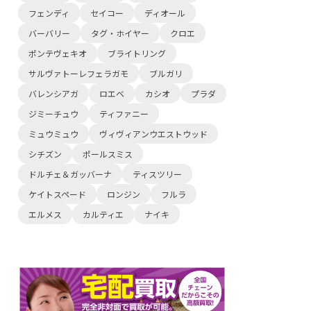
フェンディ
セイコー
ディオール
バーバリー
タグ・ホイヤー
クロエ
ポンテヴェキオ
ブライトリング
サルヴァトーレフェラガモ
ブルガリ
バレンシアガ
ロエベ
カシオ
プラダ
ジミーチュウ
ティファニー
ミュウミュウ
ヴィヴィアンウエストウッド
シチズン
ポールスミス
ドルチェ＆ガッバーナ
ティスツリー
ケイトスペード
ロンジン
フルラ
エルメス
カルティエ
ナイキ