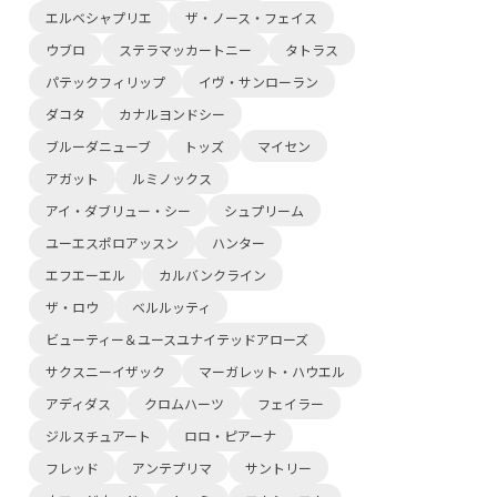
エルベシャプリエ
ザ・ノース・フェイス
ウブロ
ステラマッカートニー
タトラス
パテックフィリップ
イヴ・サンローラン
ダコタ
カナルヨンドシー
ブルーダニューブ
トッズ
マイセン
アガット
ルミノックス
アイ・ダブリュー・シー
シュプリーム
ユーエスポロアッスン
ハンター
エフエーエル
カルバンクライン
ザ・ロウ
ベルルッティ
ビューティー＆ユースユナイテッドアローズ
サクスニーイザック
マーガレット・ハウエル
アディダス
クロムハーツ
フェイラー
ジルスチュアート
ロロ・ピアーナ
フレッド
アンテプリマ
サントリー