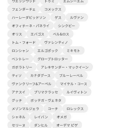
ウエッジウッド
トゥミ
エムシーエム
フェンダーチェ
コメックス
ハーレーダビッドソン
ゲス
ルヴァン
オフィチーネ・パネライ
シンクビー
オリス
エバゴス
ベル&ロス
トム・フォード
ヴァレンティノ
ロンシャン
エルゴポック
ミキモト
ベントレー
グローブトロッター
ガボラトリー
アレキサンダー・マックイーン
ティソ
カナダグース
ブルーレーベル
ヴァンクリーフ&アーペル
マイケル・コース
アナスイ
プリマクラッセ
ルイヴィトン
グッチ
ボッテガ・ヴェネタ
メゾンマルジェラ
コーチ
ロレックス
シャネル
レイバン
オメガ
セリーヌ
ダンヒル
オーデマ ピゲ