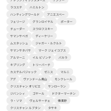
ラコステ
ハミルトン
ハンティングワールド
アニエスベー
フェリージ
グランロイヤル
ポーター
チューダー
スワロフスキー
サマンサベガ
ディーケリー
ムスタッシュ
ジャガー・ルクルト
サマンサタバサ
マーク ジェイコブス
アルマーニ
イル ビゾンテ
バカラ
キプリング
トリーバーチ
カステルバジャック
ゼニス
マルニ
アグ
ヴァンドーム青山
モンクレール
クリスチャン オリビエ
サンローラン
ジバンシィ
ゴヤール
ドクターマーチン
ラ・ソマ
ヴェルサーチェ
傳濱野
クリスチャン ルブタン
タサキ