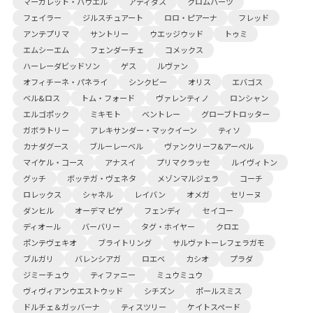
マーガレット・ハウエル
アディダス
クロムハーツ
フェイラー
ジルスチュアート
ロロ・ピアーナ
フレッド
アンテプリマ
サントリー
ウエッジウッド
トゥミ
エムシーエム
フェンダーチェ
コメックス
ハーレーダビッドソン
ゲス
ルヴァン
オフィチーネ・パネライ
シンクビー
オリス
エバゴス
ベル&ロス
トム・フォード
ヴァレンティノ
ロンシャン
エルゴポック
ミキモト
ベントレー
グローブトロッター
ガボラトリー
アレキサンダー・マックイーン
ティソ
カナダグース
ブルーレーベル
ヴァンクリーフ&アーペル
マイケル・コース
アナスイ
プリマクラッセ
ルイヴィトン
グッチ
ボッテガ・ヴェネタ
メゾンマルジェラ
コーチ
ロレックス
シャネル
レイバン
オメガ
セリーヌ
ダンヒル
オーデマ ピゲ
フェンディ
セイコー
ディオール
バーバリー
タグ・ホイヤー
クロエ
ポンテヴェキオ
ブライトリング
サルヴァトーレフェラガモ
ブルガリ
バレンシアガ
ロエベ
カシオ
プラダ
ジミーチュウ
ティファニー
ミュウミュウ
ヴィヴィアンウエストウッド
シチズン
ポールスミス
ドルチェ＆ガッバーナ
ティスツリー
ケイトスペード