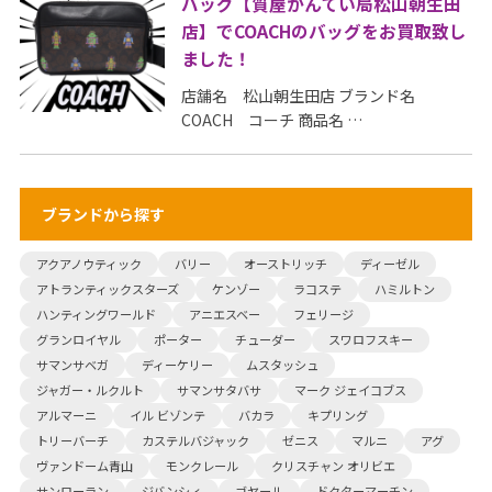
バッグ【質屋かんてい局松山朝生田
店】でCOACHのバッグをお買取致し
ました！
店舗名 松山朝生田店 ブランド名
COACH コーチ 商品名 …
ブランドから探す
アクアノウティック
バリー
オーストリッチ
ディーゼル
アトランティックスターズ
ケンゾー
ラコステ
ハミルトン
ハンティングワールド
アニエスベー
フェリージ
グランロイヤル
ポーター
チューダー
スワロフスキー
サマンサベガ
ディーケリー
ムスタッシュ
ジャガー・ルクルト
サマンサタバサ
マーク ジェイコブス
アルマーニ
イル ビゾンテ
バカラ
キプリング
トリーバーチ
カステルバジャック
ゼニス
マルニ
アグ
ヴァンドーム青山
モンクレール
クリスチャン オリビエ
サンローラン
ジバンシィ
ゴヤール
ドクターマーチン