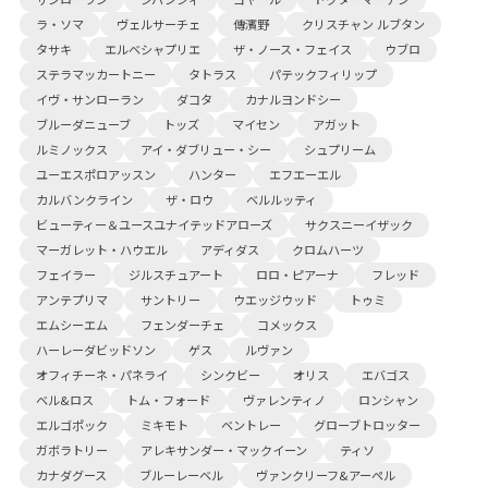
ラ・ソマ
ヴェルサーチェ
傳濱野
クリスチャン ルブタン
タサキ
エルベシャプリエ
ザ・ノース・フェイス
ウブロ
ステラマッカートニー
タトラス
パテックフィリップ
イヴ・サンローラン
ダコタ
カナルヨンドシー
ブルーダニューブ
トッズ
マイセン
アガット
ルミノックス
アイ・ダブリュー・シー
シュプリーム
ユーエスポロアッスン
ハンター
エフエーエル
カルバンクライン
ザ・ロウ
ベルルッティ
ビューティー＆ユースユナイテッドアローズ
サクスニーイザック
マーガレット・ハウエル
アディダス
クロムハーツ
フェイラー
ジルスチュアート
ロロ・ピアーナ
フレッド
アンテプリマ
サントリー
ウエッジウッド
トゥミ
エムシーエム
フェンダーチェ
コメックス
ハーレーダビッドソン
ゲス
ルヴァン
オフィチーネ・パネライ
シンクビー
オリス
エバゴス
ベル&ロス
トム・フォード
ヴァレンティノ
ロンシャン
エルゴポック
ミキモト
ベントレー
グローブトロッター
ガボラトリー
アレキサンダー・マックイーン
ティソ
カナダグース
ブルーレーベル
ヴァンクリーフ&アーペル