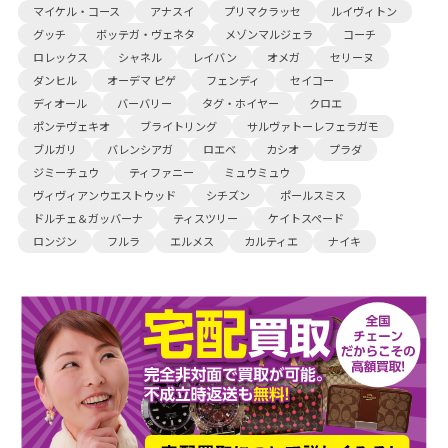
マイケル・コース
アナスイ
プリマクラッセ
ルイヴィトン
グッチ
ボッテガ・ヴェネタ
メゾンマルジェラ
コーチ
ロレックス
シャネル
レイバン
オメガ
セリーヌ
ダンヒル
オーデマ ピゲ
フェンディ
セイコー
ディオール
バーバリー
タグ・ホイヤー
クロエ
ポンテヴェキオ
ブライトリング
サルヴァトーレフェラガモ
ブルガリ
バレンシアガ
ロエベ
カシオ
プラダ
ジミーチュウ
ティファニー
ミュウミュウ
ヴィヴィアンウエストウッド
シチズン
ポールスミス
ドルチェ＆ガッバーナ
ティスツリー
ケイトスペード
ロンジン
フルラ
エルメス
カルティエ
ナイキ