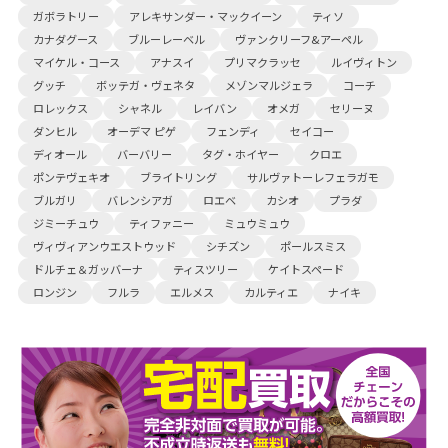
ガボラトリー
アレキサンダー・マックイーン
ティソ
カナダグース
ブルーレーベル
ヴァンクリーフ&アーペル
マイケル・コース
アナスイ
プリマクラッセ
ルイヴィトン
グッチ
ボッテガ・ヴェネタ
メゾンマルジェラ
コーチ
ロレックス
シャネル
レイバン
オメガ
セリーヌ
ダンヒル
オーデマ ピゲ
フェンディ
セイコー
ディオール
バーバリー
タグ・ホイヤー
クロエ
ポンテヴェキオ
ブライトリング
サルヴァトーレフェラガモ
ブルガリ
バレンシアガ
ロエベ
カシオ
プラダ
ジミーチュウ
ティファニー
ミュウミュウ
ヴィヴィアンウエストウッド
シチズン
ポールスミス
ドルチェ＆ガッバーナ
ティスツリー
ケイトスペード
ロンジン
フルラ
エルメス
カルティエ
ナイキ