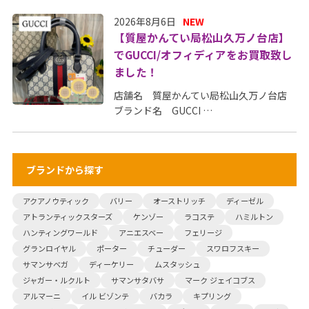
2026年8月6日
NEW
【質屋かんてい局松山久万ノ台店】
でGUCCI/オフィディアをお買取致し
ました！
店舗名 質屋かんてい局松山久万ノ台店
ブランド名 GUCCI …
ブランドから探す
アクアノウティック
バリー
オーストリッチ
ディーゼル
アトランティックスターズ
ケンゾー
ラコステ
ハミルトン
ハンティングワールド
アニエスベー
フェリージ
グランロイヤル
ポーター
チューダー
スワロフスキー
サマンサベガ
ディーケリー
ムスタッシュ
ジャガー・ルクルト
サマンサタバサ
マーク ジェイコブス
アルマーニ
イル ビゾンテ
バカラ
キプリング