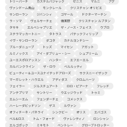
トリーバーチ
カステルバジャック
ゼニス
マルニ
アグ
ヴァンドーム青山
モンクレール
クリスチャン オリビエ
サンローラン
ジバンシィ
ゴヤール
ドクターマーチン
ラ・ソマ
ヴェルサーチェ
傳濱野
クリスチャン ルブタン
タサキ
エルベシャプリエ
ザ・ノース・フェイス
ウブロ
ステラマッカートニー
タトラス
パテックフィリップ
イヴ・サンローラン
ダコタ
カナルヨンドシー
ブルーダニューブ
トッズ
マイセン
アガット
ルミノックス
アイ・ダブリュー・シー
シュプリーム
ユーエスポロアッスン
ハンター
エフエーエル
カルバンクライン
ザ・ロウ
ベルルッティ
ビューティー＆ユースユナイテッドアローズ
サクスニーイザック
マーガレット・ハウエル
アディダス
クロムハーツ
フェイラー
ジルスチュアート
ロロ・ピアーナ
フレッド
アンテプリマ
サントリー
ウエッジウッド
トゥミ
エムシーエム
フェンダーチェ
コメックス
ハーレーダビッドソン
ゲス
ルヴァン
オフィチーネ・パネライ
シンクビー
オリス
エバゴス
ベル&ロス
トム・フォード
ヴァレンティノ
ロンシャン
エルゴポック
ミキモト
ベントレー
グローブトロッター