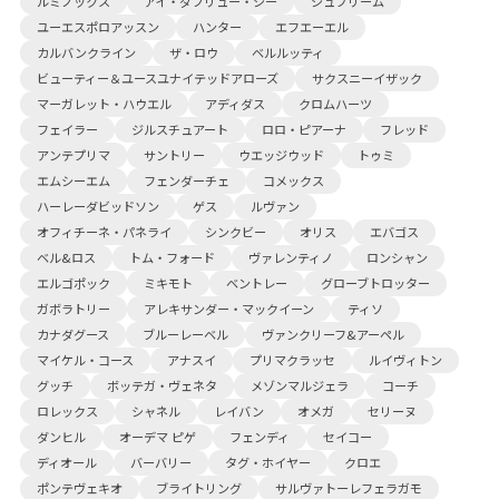
ルミノックス
アイ・ダブリュー・シー
シュプリーム
ユーエスポロアッスン
ハンター
エフエーエル
カルバンクライン
ザ・ロウ
ベルルッティ
ビューティー＆ユースユナイテッドアローズ
サクスニーイザック
マーガレット・ハウエル
アディダス
クロムハーツ
フェイラー
ジルスチュアート
ロロ・ピアーナ
フレッド
アンテプリマ
サントリー
ウエッジウッド
トゥミ
エムシーエム
フェンダーチェ
コメックス
ハーレーダビッドソン
ゲス
ルヴァン
オフィチーネ・パネライ
シンクビー
オリス
エバゴス
ベル&ロス
トム・フォード
ヴァレンティノ
ロンシャン
エルゴポック
ミキモト
ベントレー
グローブトロッター
ガボラトリー
アレキサンダー・マックイーン
ティソ
カナダグース
ブルーレーベル
ヴァンクリーフ&アーペル
マイケル・コース
アナスイ
プリマクラッセ
ルイヴィトン
グッチ
ボッテガ・ヴェネタ
メゾンマルジェラ
コーチ
ロレックス
シャネル
レイバン
オメガ
セリーヌ
ダンヒル
オーデマ ピゲ
フェンディ
セイコー
ディオール
バーバリー
タグ・ホイヤー
クロエ
ポンテヴェキオ
ブライトリング
サルヴァトーレフェラガモ