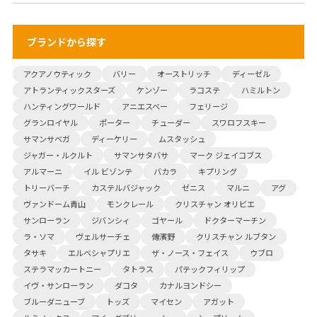
ブランドから探す
アクアノウティック
バリー
オーストリッチ
ディーゼル
アトランティックスターズ
ケンゾー
ラコステ
ハミルトン
ハンティングワールド
アニエスベー
フェリージ
グランロイヤル
ポーター
チューダー
スワロフスキー
サマンサベガ
ディーケリー
ムスタッシュ
ジャガー・ルクルト
サマンサタバサ
マーク ジェイコブス
アルマーニ
イル ビゾンテ
バカラ
キプリング
トリーバーチ
カステルバジャック
ゼニス
マルニ
アグ
ヴァンドーム青山
モンクレール
クリスチャン オリビエ
サンローラン
ジバンシィ
ゴヤール
ドクターマーチン
ラ・ソマ
ヴェルサーチェ
傳濱野
クリスチャン ルブタン
タサキ
エルベシャプリエ
ザ・ノース・フェイス
ウブロ
ステラマッカートニー
タトラス
パテックフィリップ
イヴ・サンローラン
ダコタ
カナルヨンドシー
ブルーダニューブ
トッズ
マイセン
アガット