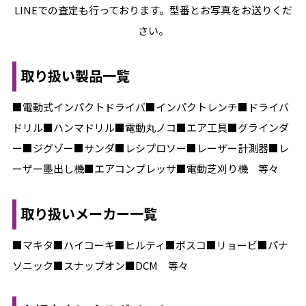
LINEでの査定も行っております。型番とお写真をお送りくだ
さい。
取り扱い製品一覧
■電動式インパクトドライバ■インパクトレンチ■ドライバ
ドリル■ハンマドリル■電動丸ノコ■エア工具■グラインダ
ー■ジグゾー■サンダ■レシプロソー■レーザー計測器■レ
ーザー墨出し機■エアコンプレッサ■電動芝刈り機 等々
取り扱いメーカー一覧
■マキタ■ハイコーキ■ヒルティ■ボスコ■リョービ■パナ
ソニック■スナップオン■DCM 等々