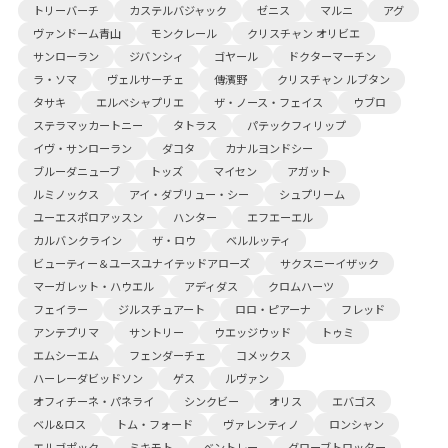
トリーバーチ
カステルバジャック
ゼニス
マルニ
アグ
ヴァンドーム青山
モンクレール
クリスチャン オリビエ
サンローラン
ジバンシィ
ゴヤール
ドクターマーチン
ラ・ソマ
ヴェルサーチェ
傳濱野
クリスチャン ルブタン
タサキ
エルベシャプリエ
ザ・ノース・フェイス
ウブロ
ステラマッカートニー
タトラス
パテックフィリップ
イヴ・サンローラン
ダコタ
カナルヨンドシー
ブルーダニューブ
トッズ
マイセン
アガット
ルミノックス
アイ・ダブリュー・シー
シュプリーム
ユーエスポロアッスン
ハンター
エフエーエル
カルバンクライン
ザ・ロウ
ベルルッティ
ビューティー＆ユースユナイテッドアローズ
サクスニーイザック
マーガレット・ハウエル
アディダス
クロムハーツ
フェイラー
ジルスチュアート
ロロ・ピアーナ
フレッド
アンテプリマ
サントリー
ウエッジウッド
トゥミ
エムシーエム
フェンダーチェ
コメックス
ハーレーダビッドソン
ゲス
ルヴァン
オフィチーネ・パネライ
シンクビー
オリス
エバゴス
ベル&ロス
トム・フォード
ヴァレンティノ
ロンシャン
エルゴポック
ミキモト
ベントレー
グローブトロッター