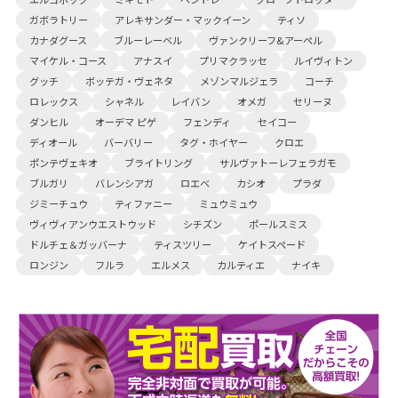
ガボラトリー
アレキサンダー・マックイーン
ティソ
カナダグース
ブルーレーベル
ヴァンクリーフ&アーペル
マイケル・コース
アナスイ
プリマクラッセ
ルイヴィトン
グッチ
ボッテガ・ヴェネタ
メゾンマルジェラ
コーチ
ロレックス
シャネル
レイバン
オメガ
セリーヌ
ダンヒル
オーデマ ピゲ
フェンディ
セイコー
ディオール
バーバリー
タグ・ホイヤー
クロエ
ポンテヴェキオ
ブライトリング
サルヴァトーレフェラガモ
ブルガリ
バレンシアガ
ロエベ
カシオ
プラダ
ジミーチュウ
ティファニー
ミュウミュウ
ヴィヴィアンウエストウッド
シチズン
ポールスミス
ドルチェ＆ガッバーナ
ティスツリー
ケイトスペード
ロンジン
フルラ
エルメス
カルティエ
ナイキ