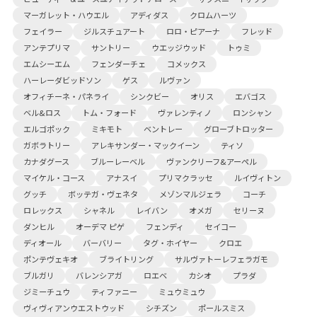
マーガレット・ハウエル
アディダス
クロムハーツ
フェイラー
ジルスチュアート
ロロ・ピアーナ
フレッド
アンテプリマ
サントリー
ウエッジウッド
トゥミ
エムシーエム
フェンダーチェ
コメックス
ハーレーダビッドソン
ゲス
ルヴァン
オフィチーネ・パネライ
シンクビー
オリス
エバゴス
ベル&ロス
トム・フォード
ヴァレンティノ
ロンシャン
エルゴポック
ミキモト
ベントレー
グローブトロッター
ガボラトリー
アレキサンダー・マックイーン
ティソ
カナダグース
ブルーレーベル
ヴァンクリーフ&アーペル
マイケル・コース
アナスイ
プリマクラッセ
ルイヴィトン
グッチ
ボッテガ・ヴェネタ
メゾンマルジェラ
コーチ
ロレックス
シャネル
レイバン
オメガ
セリーヌ
ダンヒル
オーデマ ピゲ
フェンディ
セイコー
ディオール
バーバリー
タグ・ホイヤー
クロエ
ポンテヴェキオ
ブライトリング
サルヴァトーレフェラガモ
ブルガリ
バレンシアガ
ロエベ
カシオ
プラダ
ジミーチュウ
ティファニー
ミュウミュウ
ヴィヴィアンウエストウッド
シチズン
ポールスミス