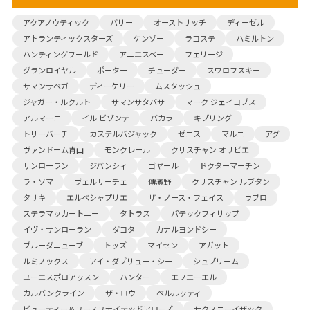
アクアノウティック
バリー
オーストリッチ
ディーゼル
アトランティックスターズ
ケンゾー
ラコステ
ハミルトン
ハンティングワールド
アニエスベー
フェリージ
グランロイヤル
ポーター
チューダー
スワロフスキー
サマンサベガ
ディーケリー
ムスタッシュ
ジャガー・ルクルト
サマンサタバサ
マーク ジェイコブス
アルマーニ
イル ビゾンテ
バカラ
キプリング
トリーバーチ
カステルバジャック
ゼニス
マルニ
アグ
ヴァンドーム青山
モンクレール
クリスチャン オリビエ
サンローラン
ジバンシィ
ゴヤール
ドクターマーチン
ラ・ソマ
ヴェルサーチェ
傳濱野
クリスチャン ルブタン
タサキ
エルベシャプリエ
ザ・ノース・フェイス
ウブロ
ステラマッカートニー
タトラス
パテックフィリップ
イヴ・サンローラン
ダコタ
カナルヨンドシー
ブルーダニューブ
トッズ
マイセン
アガット
ルミノックス
アイ・ダブリュー・シー
シュプリーム
ユーエスポロアッスン
ハンター
エフエーエル
カルバンクライン
ザ・ロウ
ベルルッティ
ビューティー＆ユースユナイテッドアローズ
サクスニーイザック