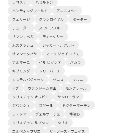
ラコステ
ハミルトン
ハンティングワールド
アニエスベー
フェリージ
グランロイヤル
ポーター
チューダー
スワロフスキー
サマンサベガ
ディーケリー
ムスタッシュ
ジャガー・ルクルト
サマンサタバサ
マーク ジェイコブス
アルマーニ
イル ビゾンテ
バカラ
キプリング
トリーバーチ
カステルバジャック
ゼニス
マルニ
アグ
ヴァンドーム青山
モンクレール
クリスチャン オリビエ
サンローラン
ジバンシィ
ゴヤール
ドクターマーチン
ラ・ソマ
ヴェルサーチェ
傳濱野
クリスチャン ルブタン
タサキ
エルベシャプリエ
ザ・ノース・フェイス