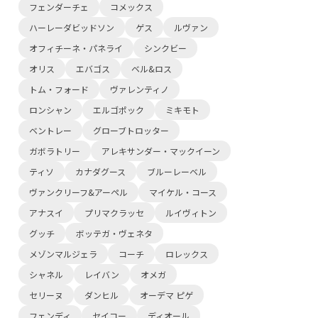
フェンダーチェ
コメックス
ハーレーダビッドソン
ゲス
ルヴァン
オフィチーネ・パネライ
シンクビー
オリス
エバゴス
ベル&ロス
トム・フォード
ヴァレンティノ
ロンシャン
エルゴポック
ミキモト
ベントレー
グローブトロッター
ガボラトリー
アレキサンダー・マックイーン
ティソ
カナダグース
ブルーレーベル
ヴァンクリーフ&アーペル
マイケル・コース
アナスイ
プリマクラッセ
ルイヴィトン
グッチ
ボッテガ・ヴェネタ
メゾンマルジェラ
コーチ
ロレックス
シャネル
レイバン
オメガ
セリーヌ
ダンヒル
オーデマ ピゲ
フェンディ
セイコー
ディオール