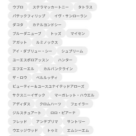
ウブロ
ステラマッカートニー
タトラス
パテックフィリップ
イヴ・サンローラン
ダコタ
カナルヨンドシー
ブルーダニューブ
トッズ
マイセン
アガット
ルミノックス
アイ・ダブリュー・シー
シュプリーム
ユーエスポロアッスン
ハンター
エフエーエル
カルバンクライン
ザ・ロウ
ベルルッティ
ビューティー＆ユースユナイテッドアローズ
サクスニーイザック
マーガレット・ハウエル
アディダス
クロムハーツ
フェイラー
ジルスチュアート
ロロ・ピアーナ
フレッド
アンテプリマ
サントリー
ウエッジウッド
トゥミ
エムシーエム