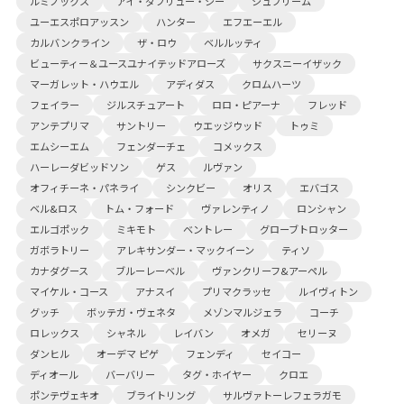
ルミノックス
アイ・ダブリュー・シー
シュプリーム
ユーエスポロアッスン
ハンター
エフエーエル
カルバンクライン
ザ・ロウ
ベルルッティ
ビューティー＆ユースユナイテッドアローズ
サクスニーイザック
マーガレット・ハウエル
アディダス
クロムハーツ
フェイラー
ジルスチュアート
ロロ・ピアーナ
フレッド
アンテプリマ
サントリー
ウエッジウッド
トゥミ
エムシーエム
フェンダーチェ
コメックス
ハーレーダビッドソン
ゲス
ルヴァン
オフィチーネ・パネライ
シンクビー
オリス
エバゴス
ベル&ロス
トム・フォード
ヴァレンティノ
ロンシャン
エルゴポック
ミキモト
ベントレー
グローブトロッター
ガボラトリー
アレキサンダー・マックイーン
ティソ
カナダグース
ブルーレーベル
ヴァンクリーフ&アーペル
マイケル・コース
アナスイ
プリマクラッセ
ルイヴィトン
グッチ
ボッテガ・ヴェネタ
メゾンマルジェラ
コーチ
ロレックス
シャネル
レイバン
オメガ
セリーヌ
ダンヒル
オーデマ ピゲ
フェンディ
セイコー
ディオール
バーバリー
タグ・ホイヤー
クロエ
ポンテヴェキオ
ブライトリング
サルヴァトーレフェラガモ