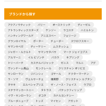
ブランドから探す
アクアノウティック
バリー
オーストリッチ
ディーゼル
アトランティックスターズ
ケンゾー
ラコステ
ハミルトン
ハンティングワールド
アニエスベー
フェリージ
グランロイヤル
ポーター
チューダー
スワロフスキー
サマンサベガ
ディーケリー
ムスタッシュ
ジャガー・ルクルト
サマンサタバサ
マーク ジェイコブス
アルマーニ
イル ビゾンテ
バカラ
キプリング
トリーバーチ
カステルバジャック
ゼニス
マルニ
アグ
ヴァンドーム青山
モンクレール
クリスチャン オリビエ
サンローラン
ジバンシィ
ゴヤール
ドクターマーチン
ラ・ソマ
ヴェルサーチェ
傳濱野
クリスチャン ルブタン
タサキ
エルベシャプリエ
ザ・ノース・フェイス
ウブロ
ステラマッカートニー
タトラス
パテックフィリップ
イヴ・サンローラン
ダコタ
カナルヨンドシー
ブルーダニューブ
トッズ
マイセン
アガット