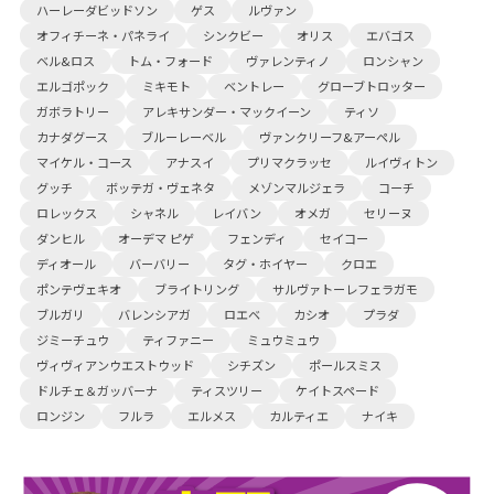
ハーレーダビッドソン
ゲス
ルヴァン
オフィチーネ・パネライ
シンクビー
オリス
エバゴス
ベル&ロス
トム・フォード
ヴァレンティノ
ロンシャン
エルゴポック
ミキモト
ベントレー
グローブトロッター
ガボラトリー
アレキサンダー・マックイーン
ティソ
カナダグース
ブルーレーベル
ヴァンクリーフ&アーペル
マイケル・コース
アナスイ
プリマクラッセ
ルイヴィトン
グッチ
ボッテガ・ヴェネタ
メゾンマルジェラ
コーチ
ロレックス
シャネル
レイバン
オメガ
セリーヌ
ダンヒル
オーデマ ピゲ
フェンディ
セイコー
ディオール
バーバリー
タグ・ホイヤー
クロエ
ポンテヴェキオ
ブライトリング
サルヴァトーレフェラガモ
ブルガリ
バレンシアガ
ロエベ
カシオ
プラダ
ジミーチュウ
ティファニー
ミュウミュウ
ヴィヴィアンウエストウッド
シチズン
ポールスミス
ドルチェ＆ガッバーナ
ティスツリー
ケイトスペード
ロンジン
フルラ
エルメス
カルティエ
ナイキ