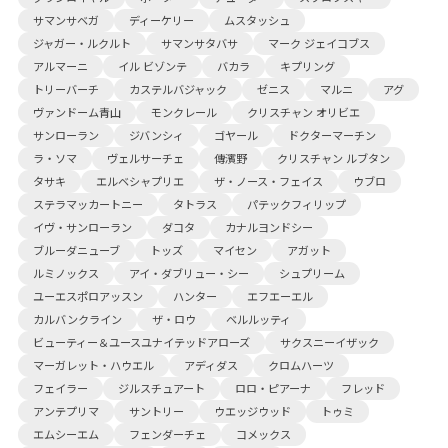
サマンサベガ
ディーケリー
ムスタッシュ
ジャガー・ルクルト
サマンサタバサ
マーク ジェイコブス
アルマーニ
イル ビゾンテ
バカラ
キプリング
トリーバーチ
カステルバジャック
ゼニス
マルニ
アグ
ヴァンドーム青山
モンクレール
クリスチャン オリビエ
サンローラン
ジバンシィ
ゴヤール
ドクターマーチン
ラ・ソマ
ヴェルサーチェ
傳濱野
クリスチャン ルブタン
タサキ
エルベシャプリエ
ザ・ノース・フェイス
ウブロ
ステラマッカートニー
タトラス
パテックフィリップ
イヴ・サンローラン
ダコタ
カナルヨンドシー
ブルーダニューブ
トッズ
マイセン
アガット
ルミノックス
アイ・ダブリュー・シー
シュプリーム
ユーエスポロアッスン
ハンター
エフエーエル
カルバンクライン
ザ・ロウ
ベルルッティ
ビューティー＆ユースユナイテッドアローズ
サクスニーイザック
マーガレット・ハウエル
アディダス
クロムハーツ
フェイラー
ジルスチュアート
ロロ・ピアーナ
フレッド
アンテプリマ
サントリー
ウエッジウッド
トゥミ
エムシーエム
フェンダーチェ
コメックス