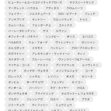
ビューティー＆ユースユナイテッドアローズ
サクスニーイザック
マーガレット・ハウエル
アディダス
クロムハーツ
フェイラー
ジルスチュアート
ロロ・ピアーナ
フレッド
アンテプリマ
サントリー
ウエッジウッド
トゥミ
エムシーエム
フェンダーチェ
コメックス
ハーレーダビッドソン
ゲス
ルヴァン
オフィチーネ・パネライ
シンクビー
オリス
エバゴス
ベル&ロス
トム・フォード
ヴァレンティノ
ロンシャン
エルゴポック
ミキモト
ベントレー
グローブトロッター
ガボラトリー
アレキサンダー・マックイーン
ティソ
カナダグース
ブルーレーベル
ヴァンクリーフ&アーペル
マイケル・コース
アナスイ
プリマクラッセ
ルイヴィトン
グッチ
ボッテガ・ヴェネタ
メゾンマルジェラ
コーチ
ロレックス
シャネル
レイバン
オメガ
セリーヌ
ダンヒル
オーデマ ピゲ
フェンディ
セイコー
ディオール
バーバリー
タグ・ホイヤー
クロエ
ポンテヴェキオ
ブライトリング
サルヴァトーレフェラガモ
ブルガリ
バレンシアガ
ロエベ
カシオ
プラダ
ジミーチュウ
ティファニー
ミュウミュウ
ヴィヴィアンウエストウッド
シチズン
ポールスミス