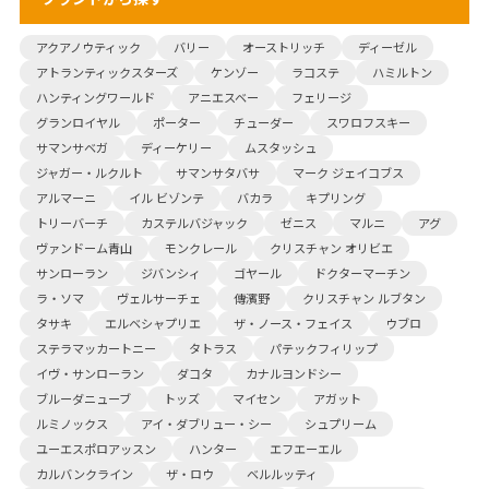
アクアノウティック
バリー
オーストリッチ
ディーゼル
アトランティックスターズ
ケンゾー
ラコステ
ハミルトン
ハンティングワールド
アニエスベー
フェリージ
グランロイヤル
ポーター
チューダー
スワロフスキー
サマンサベガ
ディーケリー
ムスタッシュ
ジャガー・ルクルト
サマンサタバサ
マーク ジェイコブス
アルマーニ
イル ビゾンテ
バカラ
キプリング
トリーバーチ
カステルバジャック
ゼニス
マルニ
アグ
ヴァンドーム青山
モンクレール
クリスチャン オリビエ
サンローラン
ジバンシィ
ゴヤール
ドクターマーチン
ラ・ソマ
ヴェルサーチェ
傳濱野
クリスチャン ルブタン
タサキ
エルベシャプリエ
ザ・ノース・フェイス
ウブロ
ステラマッカートニー
タトラス
パテックフィリップ
イヴ・サンローラン
ダコタ
カナルヨンドシー
ブルーダニューブ
トッズ
マイセン
アガット
ルミノックス
アイ・ダブリュー・シー
シュプリーム
ユーエスポロアッスン
ハンター
エフエーエル
カルバンクライン
ザ・ロウ
ベルルッティ