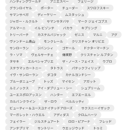
ハンティングワールド
アニエスベー
フェリージ
グランロイヤル
ポーター
チューダー
スワロフスキー
サマンサベガ
ディーケリー
ムスタッシュ
ジャガー・ルクルト
サマンサタバサ
マーク ジェイコブス
アルマーニ
イル ビゾンテ
バカラ
キプリング
トリーバーチ
カステルバジャック
ゼニス
マルニ
アグ
ヴァンドーム青山
モンクレール
クリスチャン オリビエ
サンローラン
ジバンシィ
ゴヤール
ドクターマーチン
ラ・ソマ
ヴェルサーチェ
傳濱野
クリスチャン ルブタン
タサキ
エルベシャプリエ
ザ・ノース・フェイス
ウブロ
ステラマッカートニー
タトラス
パテックフィリップ
イヴ・サンローラン
ダコタ
カナルヨンドシー
ブルーダニューブ
トッズ
マイセン
アガット
ルミノックス
アイ・ダブリュー・シー
シュプリーム
ユーエスポロアッスン
ハンター
エフエーエル
カルバンクライン
ザ・ロウ
ベルルッティ
ビューティー＆ユースユナイテッドアローズ
サクスニーイザック
マーガレット・ハウエル
アディダス
クロムハーツ
フェイラー
ジルスチュアート
ロロ・ピアーナ
フレッド
アンテプリマ
サントリー
ウエッジウッド
トゥミ