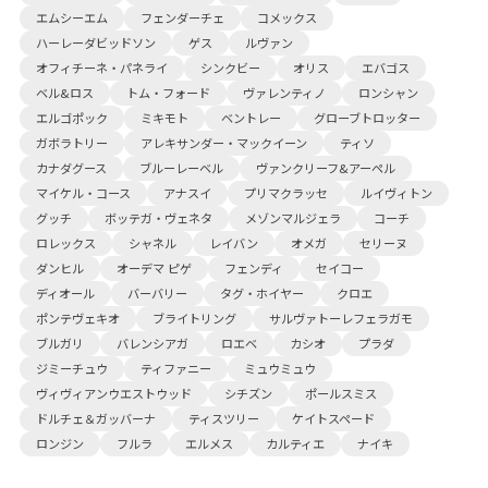
エムシーエム
フェンダーチェ
コメックス
ハーレーダビッドソン
ゲス
ルヴァン
オフィチーネ・パネライ
シンクビー
オリス
エバゴス
ベル&ロス
トム・フォード
ヴァレンティノ
ロンシャン
エルゴポック
ミキモト
ベントレー
グローブトロッター
ガボラトリー
アレキサンダー・マックイーン
ティソ
カナダグース
ブルーレーベル
ヴァンクリーフ&アーペル
マイケル・コース
アナスイ
プリマクラッセ
ルイヴィトン
グッチ
ボッテガ・ヴェネタ
メゾンマルジェラ
コーチ
ロレックス
シャネル
レイバン
オメガ
セリーヌ
ダンヒル
オーデマ ピゲ
フェンディ
セイコー
ディオール
バーバリー
タグ・ホイヤー
クロエ
ポンテヴェキオ
ブライトリング
サルヴァトーレフェラガモ
ブルガリ
バレンシアガ
ロエベ
カシオ
プラダ
ジミーチュウ
ティファニー
ミュウミュウ
ヴィヴィアンウエストウッド
シチズン
ポールスミス
ドルチェ＆ガッバーナ
ティスツリー
ケイトスペード
ロンジン
フルラ
エルメス
カルティエ
ナイキ