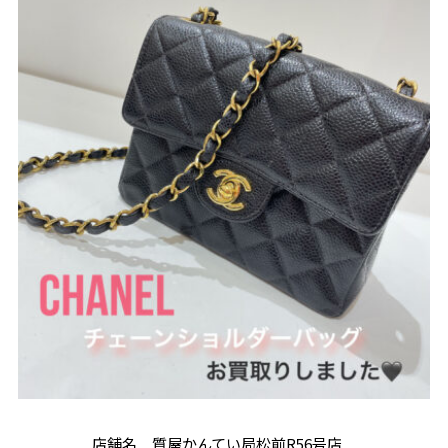
店舗名 質屋かんてい局松前R56号店