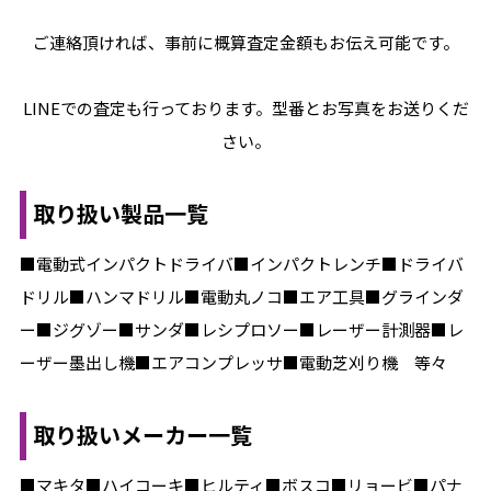
ご連絡頂ければ、事前に概算査定金額もお伝え可能です。
LINEでの査定も行っております。型番とお写真をお送りくだ
さい。
取り扱い製品一覧
■電動式インパクトドライバ■インパクトレンチ■ドライバ
ドリル■ハンマドリル■電動丸ノコ■エア工具■グラインダ
ー■ジグゾー■サンダ■レシプロソー■レーザー計測器■レ
ーザー墨出し機■エアコンプレッサ■電動芝刈り機 等々
取り扱いメーカー一覧
■マキタ■ハイコーキ■ヒルティ■ボスコ■リョービ■パナ