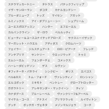
ステラマッカートニー
タトラス
パテックフィリップ
イヴ・サンローラン
ダコタ
カナルヨンドシー
ブルーダニューブ
トッズ
マイセン
アガット
ルミノックス
アイ・ダブリュー・シー
シュプリーム
ユーエスポロアッスン
ハンター
エフエーエル
カルバンクライン
ザ・ロウ
ベルルッティ
ビューティー＆ユースユナイテッドアローズ
サクスニーイザック
マーガレット・ハウエル
アディダス
クロムハーツ
フェイラー
ジルスチュアート
ロロ・ピアーナ
フレッド
アンテプリマ
サントリー
ウエッジウッド
トゥミ
エムシーエム
フェンダーチェ
コメックス
ハーレーダビッドソン
ゲス
ルヴァン
オフィチーネ・パネライ
シンクビー
オリス
エバゴス
ベル&ロス
トム・フォード
ヴァレンティノ
ロンシャン
エルゴポック
ミキモト
ベントレー
グローブトロッター
ガボラトリー
アレキサンダー・マックイーン
ティソ
カナダグース
ブルーレーベル
ヴァンクリーフ&アーペル
マイケル・コース
アナスイ
プリマクラッセ
ルイヴィトン
グッチ
ボッテガ・ヴェネタ
メゾンマルジェラ
コーチ