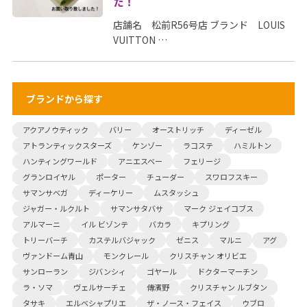
た！
店舗名 松前R56号店 ブランド LOUIS
VUITTON …
ブランドから探す
アクアノウティック
バリー
オーストリッチ
ディーゼル
アトランティックスターズ
ケンゾー
ラコステ
ハミルトン
ハンティングワールド
アニエスベー
フェリージ
グランロイヤル
ポーター
チューダー
スワロフスキー
サマンサベガ
ディーケリー
ムスタッシュ
ジャガー・ルクルト
サマンサタバサ
マーク ジェイコブス
アルマーニ
イル ビゾンテ
バカラ
キプリング
トリーバーチ
カステルバジャック
ゼニス
マルニ
アグ
ヴァンドーム青山
モンクレール
クリスチャン オリビエ
サンローラン
ジバンシィ
ゴヤール
ドクターマーチン
ラ・ソマ
ヴェルサーチェ
傳濱野
クリスチャン ルブタン
タサキ
エルベシャプリエ
ザ・ノース・フェイス
ウブロ