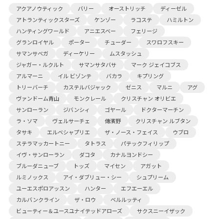
アクアノウティック
バリー
オーストリッチ
ディーゼル
アトランティックスターズ
ケンゾー
ラコステ
ハミルトン
ハンティングワールド
アニエスベー
フェリージ
グランロイヤル
ポーター
チューダー
スワロフスキー
サマンサベガ
ディーケリー
ムスタッシュ
ジャガー・ルクルト
サマンサタバサ
マーク ジェイコブス
アルマーニ
イル ビゾンテ
バカラ
キプリング
トリーバーチ
カステルバジャック
ゼニス
マルニ
アグ
ヴァンドーム青山
モンクレール
クリスチャン オリビエ
サンローラン
ジバンシィ
ゴヤール
ドクターマーチン
ラ・ソマ
ヴェルサーチェ
傳濱野
クリスチャン ルブタン
タサキ
エルベシャプリエ
ザ・ノース・フェイス
ウブロ
ステラマッカートニー
タトラス
パテックフィリップ
イヴ・サンローラン
ダコタ
カナルヨンドシー
ブルーダニューブ
トッズ
マイセン
アガット
ルミノックス
アイ・ダブリュー・シー
シュプリーム
ユーエスポロアッスン
ハンター
エフエーエル
カルバンクライン
ザ・ロウ
ベルルッティ
ビューティー＆ユースユナイテッドアローズ
サクスニーイザック