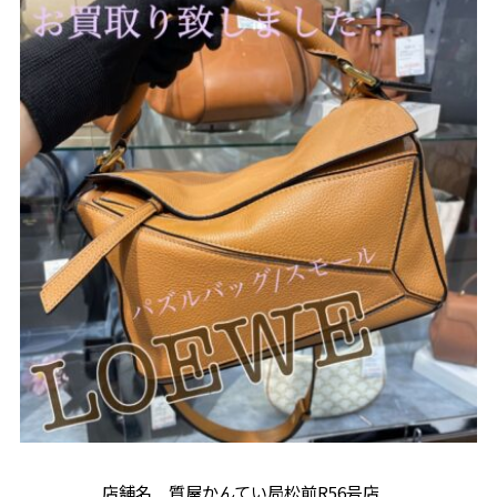
店舗名 質屋かんてい局松前R56号店