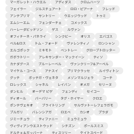
マーガレット・ハウエル
アディダス
クロムハーツ
フェイラー
ジルスチュアート
ロロ・ピアーナ
フレッド
アンテプリマ
サントリー
ウエッジウッド
トゥミ
エムシーエム
フェンダーチェ
コメックス
ハーレーダビッドソン
ゲス
ルヴァン
オフィチーネ・パネライ
シンクビー
オリス
エバゴス
ベル&ロス
トム・フォード
ヴァレンティノ
ロンシャン
エルゴポック
ミキモト
ベントレー
グローブトロッター
ガボラトリー
アレキサンダー・マックイーン
ティソ
カナダグース
ブルーレーベル
ヴァンクリーフ&アーペル
マイケル・コース
アナスイ
プリマクラッセ
ルイヴィトン
グッチ
ボッテガ・ヴェネタ
メゾンマルジェラ
コーチ
ロレックス
シャネル
レイバン
オメガ
セリーヌ
ダンヒル
オーデマ ピゲ
フェンディ
セイコー
ディオール
バーバリー
タグ・ホイヤー
クロエ
ポンテヴェキオ
ブライトリング
サルヴァトーレフェラガモ
ブルガリ
バレンシアガ
ロエベ
カシオ
プラダ
ジミーチュウ
ティファニー
ミュウミュウ
ヴィヴィアンウエストウッド
シチズン
ポールスミス
ドルチェ＆ガッバーナ
ティスツリー
ケイトスペード