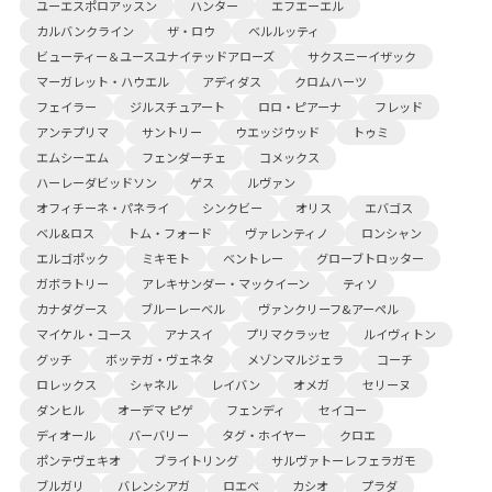
ユーエスポロアッスン
ハンター
エフエーエル
カルバンクライン
ザ・ロウ
ベルルッティ
ビューティー＆ユースユナイテッドアローズ
サクスニーイザック
マーガレット・ハウエル
アディダス
クロムハーツ
フェイラー
ジルスチュアート
ロロ・ピアーナ
フレッド
アンテプリマ
サントリー
ウエッジウッド
トゥミ
エムシーエム
フェンダーチェ
コメックス
ハーレーダビッドソン
ゲス
ルヴァン
オフィチーネ・パネライ
シンクビー
オリス
エバゴス
ベル&ロス
トム・フォード
ヴァレンティノ
ロンシャン
エルゴポック
ミキモト
ベントレー
グローブトロッター
ガボラトリー
アレキサンダー・マックイーン
ティソ
カナダグース
ブルーレーベル
ヴァンクリーフ&アーペル
マイケル・コース
アナスイ
プリマクラッセ
ルイヴィトン
グッチ
ボッテガ・ヴェネタ
メゾンマルジェラ
コーチ
ロレックス
シャネル
レイバン
オメガ
セリーヌ
ダンヒル
オーデマ ピゲ
フェンディ
セイコー
ディオール
バーバリー
タグ・ホイヤー
クロエ
ポンテヴェキオ
ブライトリング
サルヴァトーレフェラガモ
ブルガリ
バレンシアガ
ロエベ
カシオ
プラダ