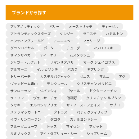
ブランドから探す
アクアノウティック
バリー
オーストリッチ
ディーゼル
アトランティックスターズ
ケンゾー
ラコステ
ハミルトン
ハンティングワールド
アニエスベー
フェリージ
グランロイヤル
ポーター
チューダー
スワロフスキー
サマンサベガ
ディーケリー
ムスタッシュ
ジャガー・ルクルト
サマンサタバサ
マーク ジェイコブス
アルマーニ
イル ビゾンテ
バカラ
キプリング
トリーバーチ
カステルバジャック
ゼニス
マルニ
アグ
ヴァンドーム青山
モンクレール
クリスチャン オリビエ
サンローラン
ジバンシィ
ゴヤール
ドクターマーチン
ラ・ソマ
ヴェルサーチェ
傳濱野
クリスチャン ルブタン
タサキ
エルベシャプリエ
ザ・ノース・フェイス
ウブロ
ステラマッカートニー
タトラス
パテックフィリップ
イヴ・サンローラン
ダコタ
カナルヨンドシー
ブルーダニューブ
トッズ
マイセン
アガット
ルミノックス
アイ・ダブリュー・シー
シュプリーム