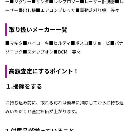
ー■ジグゾー■サンダ■レシプロソー■レーザー計測器■レ
ーザー墨出し機■エアコンプレッサ■電動芝刈り機 等々
取り扱いメーカー一覧
■マキタ■ハイコーキ■ヒルティ■ボスコ■リョービ■パナ
ソニック■スナップオン■DCM 等々
高額査定にするポイント！
１.掃除をする
お持ち込み前に、取れる汚れは簡単に掃除してからお持ち込
みいただくと査定評価が上がります。
2.付属品が揃っていること