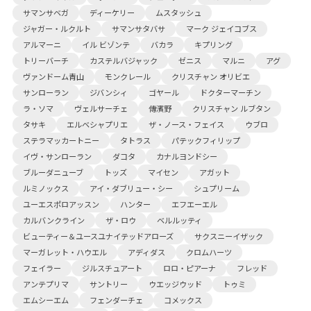
サマンサベガ
ディーケリー
ムスタッシュ
ジャガー・ルクルト
サマンサタバサ
マーク ジェイコブス
アルマーニ
イル ビゾンテ
バカラ
キプリング
トリーバーチ
カステルバジャック
ゼニス
マルニ
アグ
ヴァンドーム青山
モンクレール
クリスチャン オリビエ
サンローラン
ジバンシィ
ゴヤール
ドクターマーチン
ラ・ソマ
ヴェルサーチェ
傳濱野
クリスチャン ルブタン
タサキ
エルベシャプリエ
ザ・ノース・フェイス
ウブロ
ステラマッカートニー
タトラス
パテックフィリップ
イヴ・サンローラン
ダコタ
カナルヨンドシー
ブルーダニューブ
トッズ
マイセン
アガット
ルミノックス
アイ・ダブリュー・シー
シュプリーム
ユーエスポロアッスン
ハンター
エフエーエル
カルバンクライン
ザ・ロウ
ベルルッティ
ビューティー＆ユースユナイテッドアローズ
サクスニーイザック
マーガレット・ハウエル
アディダス
クロムハーツ
フェイラー
ジルスチュアート
ロロ・ピアーナ
フレッド
アンテプリマ
サントリー
ウエッジウッド
トゥミ
エムシーエム
フェンダーチェ
コメックス