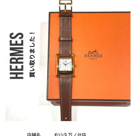
店舗名 松山久万ノ台店