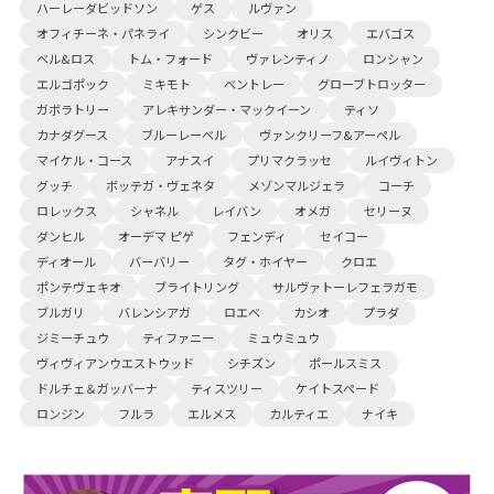
ハーレーダビッドソン
ゲス
ルヴァン
オフィチーネ・パネライ
シンクビー
オリス
エバゴス
ベル&ロス
トム・フォード
ヴァレンティノ
ロンシャン
エルゴポック
ミキモト
ベントレー
グローブトロッター
ガボラトリー
アレキサンダー・マックイーン
ティソ
カナダグース
ブルーレーベル
ヴァンクリーフ&アーペル
マイケル・コース
アナスイ
プリマクラッセ
ルイヴィトン
グッチ
ボッテガ・ヴェネタ
メゾンマルジェラ
コーチ
ロレックス
シャネル
レイバン
オメガ
セリーヌ
ダンヒル
オーデマ ピゲ
フェンディ
セイコー
ディオール
バーバリー
タグ・ホイヤー
クロエ
ポンテヴェキオ
ブライトリング
サルヴァトーレフェラガモ
ブルガリ
バレンシアガ
ロエベ
カシオ
プラダ
ジミーチュウ
ティファニー
ミュウミュウ
ヴィヴィアンウエストウッド
シチズン
ポールスミス
ドルチェ＆ガッバーナ
ティスツリー
ケイトスペード
ロンジン
フルラ
エルメス
カルティエ
ナイキ