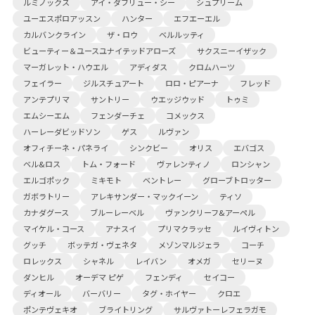
ルミノックス
アイ・ダブリュー・シー
シュプリーム
ユーエスポロアッスン
ハンター
エフエーエル
カルバンクライン
ザ・ロウ
ベルルッティ
ビューティー＆ユースユナイテッドアローズ
サクスニーイザック
マーガレット・ハウエル
アディダス
クロムハーツ
フェイラー
ジルスチュアート
ロロ・ピアーナ
フレッド
アンテプリマ
サントリー
ウエッジウッド
トゥミ
エムシーエム
フェンダーチェ
コメックス
ハーレーダビッドソン
ゲス
ルヴァン
オフィチーネ・パネライ
シンクビー
オリス
エバゴス
ベル&ロス
トム・フォード
ヴァレンティノ
ロンシャン
エルゴポック
ミキモト
ベントレー
グローブトロッター
ガボラトリー
アレキサンダー・マックイーン
ティソ
カナダグース
ブルーレーベル
ヴァンクリーフ&アーペル
マイケル・コース
アナスイ
プリマクラッセ
ルイヴィトン
グッチ
ボッテガ・ヴェネタ
メゾンマルジェラ
コーチ
ロレックス
シャネル
レイバン
オメガ
セリーヌ
ダンヒル
オーデマ ピゲ
フェンディ
セイコー
ディオール
バーバリー
タグ・ホイヤー
クロエ
ポンテヴェキオ
ブライトリング
サルヴァトーレフェラガモ