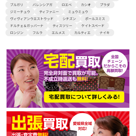
ブルガリ
バレンシアガ
ロエベ
カシオ
プラダ
ジミーチュウ
ティファニー
ミュウミュウ
ヴィヴィアンウエストウッド
シチズン
ポールスミス
ドルチェ＆ガッバーナ
ティスツリー
ケイトスペード
ロンジン
フルラ
エルメス
カルティエ
ナイキ