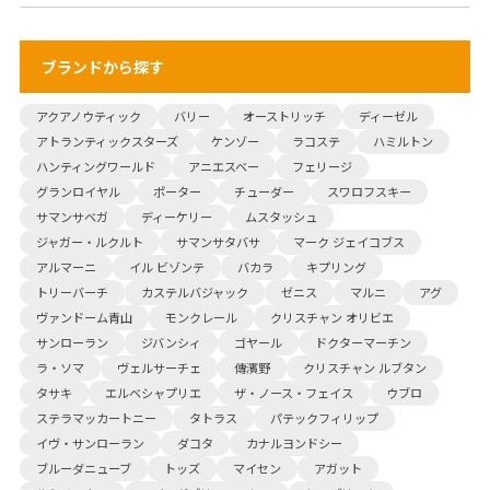
ブランドから探す
アクアノウティック
バリー
オーストリッチ
ディーゼル
アトランティックスターズ
ケンゾー
ラコステ
ハミルトン
ハンティングワールド
アニエスベー
フェリージ
グランロイヤル
ポーター
チューダー
スワロフスキー
サマンサベガ
ディーケリー
ムスタッシュ
ジャガー・ルクルト
サマンサタバサ
マーク ジェイコブス
アルマーニ
イル ビゾンテ
バカラ
キプリング
トリーバーチ
カステルバジャック
ゼニス
マルニ
アグ
ヴァンドーム青山
モンクレール
クリスチャン オリビエ
サンローラン
ジバンシィ
ゴヤール
ドクターマーチン
ラ・ソマ
ヴェルサーチェ
傳濱野
クリスチャン ルブタン
タサキ
エルベシャプリエ
ザ・ノース・フェイス
ウブロ
ステラマッカートニー
タトラス
パテックフィリップ
イヴ・サンローラン
ダコタ
カナルヨンドシー
ブルーダニューブ
トッズ
マイセン
アガット