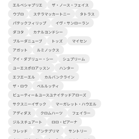
エルベシャプリエ
ザ・ノース・フェイス
ウブロ
ステラマッカートニー
タトラス
パテックフィリップ
イヴ・サンローラン
ダコタ
カナルヨンドシー
ブルーダニューブ
トッズ
マイセン
アガット
ルミノックス
アイ・ダブリュー・シー
シュプリーム
ユーエスポロアッスン
ハンター
エフエーエル
カルバンクライン
ザ・ロウ
ベルルッティ
ビューティー＆ユースユナイテッドアローズ
サクスニーイザック
マーガレット・ハウエル
アディダス
クロムハーツ
フェイラー
ジルスチュアート
ロロ・ピアーナ
フレッド
アンテプリマ
サントリー