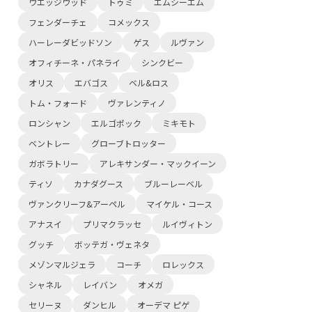
ウエッジウッド
トゥミ
エムシーエム
フェンダーチェ
コメックス
ハーレーダビッドソン
ゲス
ルヴァン
オフィチーネ・パネライ
シンクビー
オリス
エバゴス
ベル&ロス
トム・フォード
ヴァレンティノ
ロンシャン
エルゴポック
ミキモト
ベントレー
グローブトロッター
ガボラトリー
アレキサンダー・マックイーン
ティソ
カナダグース
ブルーレーベル
ヴァンクリーフ&アーペル
マイケル・コース
アナスイ
プリマクラッセ
ルイヴィトン
グッチ
ボッテガ・ヴェネタ
メゾンマルジェラ
コーチ
ロレックス
シャネル
レイバン
オメガ
セリーヌ
ダンヒル
オーデマ ピゲ