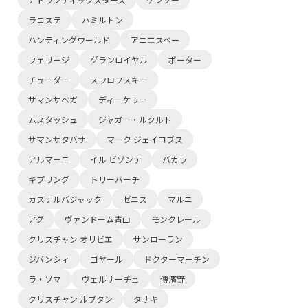
ラコステ
ハミルトン
ハンティングワールド
アニエスベー
フェリージ
グランロイヤル
ポーター
チューダー
スワロフスキー
サマンサベガ
ディーケリー
ムスタッシュ
ジャガー・ルクルト
サマンサタバサ
マーク ジェイコブス
アルマーニ
イル ビゾンテ
バカラ
キプリング
トリーバーチ
カステルバジャック
ゼニス
マルニ
アグ
ヴァンドーム青山
モンクレール
クリスチャン オリビエ
サンローラン
ジバンシィ
ゴヤール
ドクターマーチン
ラ・ソマ
ヴェルサーチェ
傳濱野
クリスチャン ルブタン
タサキ