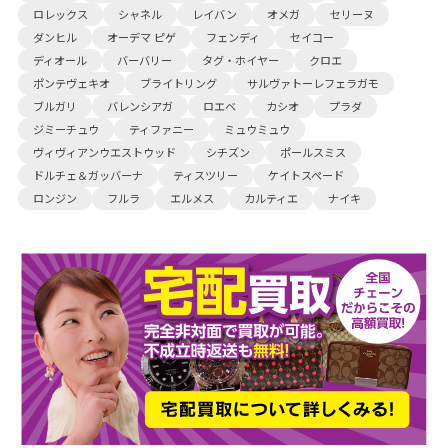
ロレックス
シャネル
レイバン
オメガ
セリーヌ
ダンヒル
オーデマ ピゲ
フェンディ
セイコー
ディオール
バーバリー
タグ・ホイヤー
クロエ
ポンテヴェキオ
ブライトリング
サルヴァトーレフェラガモ
ブルガリ
バレンシアガ
ロエベ
カシオ
プラダ
ジミーチュウ
ティファニー
ミュウミュウ
ヴィヴィアンウエストウッド
シチズン
ポールスミス
ドルチェ＆ガッバーナ
ティスツリー
ケイトスペード
ロンジン
フルラ
エルメス
カルティエ
ナイキ