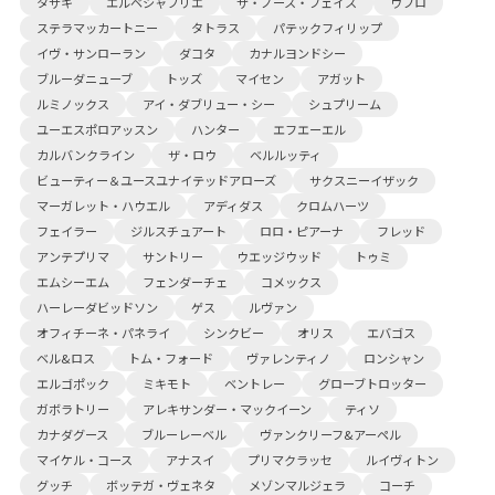
タサキ
エルベシャプリエ
ザ・ノース・フェイス
ウブロ
ステラマッカートニー
タトラス
パテックフィリップ
イヴ・サンローラン
ダコタ
カナルヨンドシー
ブルーダニューブ
トッズ
マイセン
アガット
ルミノックス
アイ・ダブリュー・シー
シュプリーム
ユーエスポロアッスン
ハンター
エフエーエル
カルバンクライン
ザ・ロウ
ベルルッティ
ビューティー＆ユースユナイテッドアローズ
サクスニーイザック
マーガレット・ハウエル
アディダス
クロムハーツ
フェイラー
ジルスチュアート
ロロ・ピアーナ
フレッド
アンテプリマ
サントリー
ウエッジウッド
トゥミ
エムシーエム
フェンダーチェ
コメックス
ハーレーダビッドソン
ゲス
ルヴァン
オフィチーネ・パネライ
シンクビー
オリス
エバゴス
ベル&ロス
トム・フォード
ヴァレンティノ
ロンシャン
エルゴポック
ミキモト
ベントレー
グローブトロッター
ガボラトリー
アレキサンダー・マックイーン
ティソ
カナダグース
ブルーレーベル
ヴァンクリーフ&アーペル
マイケル・コース
アナスイ
プリマクラッセ
ルイヴィトン
グッチ
ボッテガ・ヴェネタ
メゾンマルジェラ
コーチ