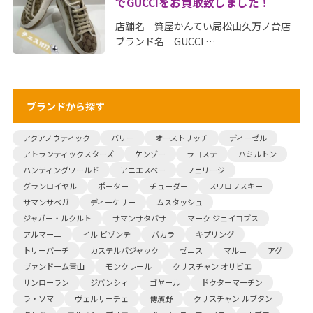
でGUCCIをお買取致しました！
店舗名 質屋かんてい局松山久万ノ台店
ブランド名 GUCCI …
ブランドから探す
アクアノウティック
バリー
オーストリッチ
ディーゼル
アトランティックスターズ
ケンゾー
ラコステ
ハミルトン
ハンティングワールド
アニエスベー
フェリージ
グランロイヤル
ポーター
チューダー
スワロフスキー
サマンサベガ
ディーケリー
ムスタッシュ
ジャガー・ルクルト
サマンサタバサ
マーク ジェイコブス
アルマーニ
イル ビゾンテ
バカラ
キプリング
トリーバーチ
カステルバジャック
ゼニス
マルニ
アグ
ヴァンドーム青山
モンクレール
クリスチャン オリビエ
サンローラン
ジバンシィ
ゴヤール
ドクターマーチン
ラ・ソマ
ヴェルサーチェ
傳濱野
クリスチャン ルブタン