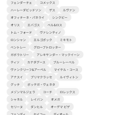
フェンダーチェ
コメックス
ハーレーダビッドソン
ゲス
ルヴァン
オフィチーネ・パネライ
シンクビー
オリス
エバゴス
ベル&ロス
トム・フォード
ヴァレンティノ
ロンシャン
エルゴポック
ミキモト
ベントレー
グローブトロッター
ガボラトリー
アレキサンダー・マックイーン
ティソ
カナダグース
ブルーレーベル
ヴァンクリーフ&アーペル
マイケル・コース
アナスイ
プリマクラッセ
ルイヴィトン
グッチ
ボッテガ・ヴェネタ
メゾンマルジェラ
コーチ
ロレックス
シャネル
レイバン
オメガ
セリーヌ
ダンヒル
オーデマ ピゲ
フェンディ
セイコー
ディオール