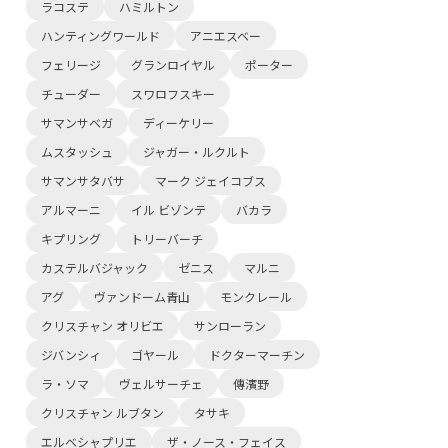
ラコステ
ハミルトン
ハンティングワールド
アニエスベー
フェリージ
グランロイヤル
ポーター
チューダー
スワロフスキー
サマンサベガ
ディーケリー
ムスタッシュ
ジャガー・ルクルト
サマンサタバサ
マーク ジェイコブス
アルマーニ
イル ビゾンテ
バカラ
キプリング
トリーバーチ
カステルバジャック
ゼニス
マルニ
アグ
ヴァンドーム青山
モンクレール
クリスチャン オリビエ
サンローラン
ジバンシィ
ゴヤール
ドクターマーチン
ラ・ソマ
ヴェルサーチェ
傳濱野
クリスチャン ルブタン
タサキ
エルベシャプリエ
ザ・ノース・フェイス