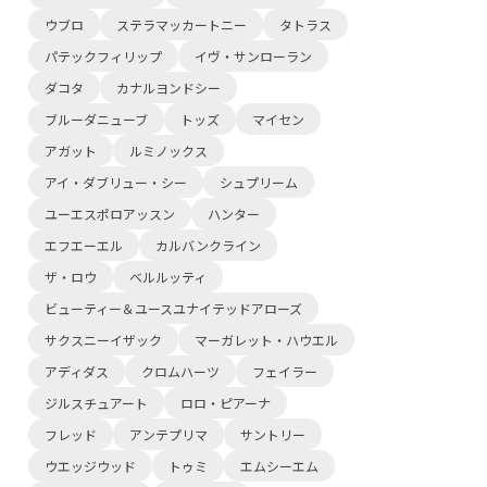
ウブロ
ステラマッカートニー
タトラス
パテックフィリップ
イヴ・サンローラン
ダコタ
カナルヨンドシー
ブルーダニューブ
トッズ
マイセン
アガット
ルミノックス
アイ・ダブリュー・シー
シュプリーム
ユーエスポロアッスン
ハンター
エフエーエル
カルバンクライン
ザ・ロウ
ベルルッティ
ビューティー＆ユースユナイテッドアローズ
サクスニーイザック
マーガレット・ハウエル
アディダス
クロムハーツ
フェイラー
ジルスチュアート
ロロ・ピアーナ
フレッド
アンテプリマ
サントリー
ウエッジウッド
トゥミ
エムシーエム