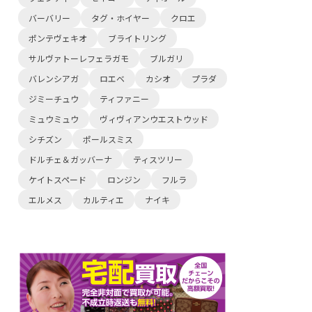
バーバリー
タグ・ホイヤー
クロエ
ポンテヴェキオ
ブライトリング
サルヴァトーレフェラガモ
ブルガリ
バレンシアガ
ロエベ
カシオ
プラダ
ジミーチュウ
ティファニー
ミュウミュウ
ヴィヴィアンウエストウッド
シチズン
ポールスミス
ドルチェ＆ガッバーナ
ティスツリー
ケイトスペード
ロンジン
フルラ
エルメス
カルティエ
ナイキ